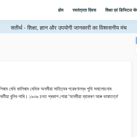
होम
स्वतंत्रता दिवस
शिक्षा एवं डिजिटल सेव
सतीर्थ - शिक्षा, ज्ञान और उपयोगी जानकारी का विश्वसनीय मंच
লিৰাম মেধি কালিৰাম মেধিক অসমীয়া সাহিত্যৰ গৱেষণালব্ধ পুথি সমালোচনাৰ
টকটীয়া বুলিব পাৰি। ১৯৩৬ চনত প্ৰকাশ পোৱা ‘অসমীয়া ব্যাকৰণ আৰু ভাষাতত্ব‘