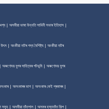
েশ্য | অসমীয়া ভাষা উন্নতি সাধিনী সভাৰ ‎ইতিহাস |
 উৎস | অংকীয়া নাটৰ গদ্য বৈশিষ্ট্য | অংকীয়া নাটৰ
| অৰুণোদয় যুগৰ সাহিত্যৰ পটভূমি | অৰুণোদয় যুগৰ
ৰ অলংকাৰ | অলংকাৰৰ ভাগ | অলংকাৰ কেই প্ৰকাৰৰ |
ি সমূহ | অসমীয়া তাঁতশাল | অসমৰ হস্ততাঁত শিল্প |