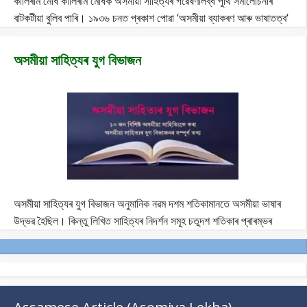
কালিৰাম মেধি কালিৰাম মেধিক অসমীয়া সাহিত্যৰ গৱেষণালব্ধ পুথি সমালোচনাৰ
বাটকটীয়া বুলিব পাৰি। ১৯৩৬ চনত প্ৰকাশ পোৱা ‘অসমীয়া ব্যাকৰণ আৰু ভাষাতত্ব‘
অসমীয়া সাহিত্যৰ যুগ বিভাজন
অসমীয়া সাহিত্যৰ যুগ বিভাজন অনুমানিক নৱম দশম শতিকামানতে অসমীয়া ভাষাৰ
উদ্ভৱ হৈছিল। কিন্তু লিখিত সাহিত্যৰ নিদৰ্শন সমূহ চতুদশ শতিকাৰ প্ৰাৰম্ভৰ