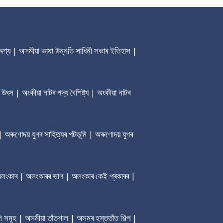
েশ্য | অসমীয়া ভাষা উন্নতি সাধিনী সভাৰ ‎ইতিহাস |
 উৎস | অংকীয়া নাটৰ গদ্য বৈশিষ্ট্য | অংকীয়া নাটৰ
| অৰুণোদয় যুগৰ সাহিত্যৰ পটভূমি | অৰুণোদয় যুগৰ
ৰ অলংকাৰ | অলংকাৰৰ ভাগ | অলংকাৰ কেই প্ৰকাৰৰ |
ি সমূহ | অসমীয়া তাঁতশাল | অসমৰ হস্ততাঁত শিল্প |