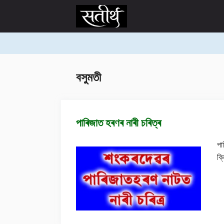
Skip
to
content
বসুমতী
পাৰিজাত হৰণৰ নাৰী চৰিত্ৰ
পা
ক্