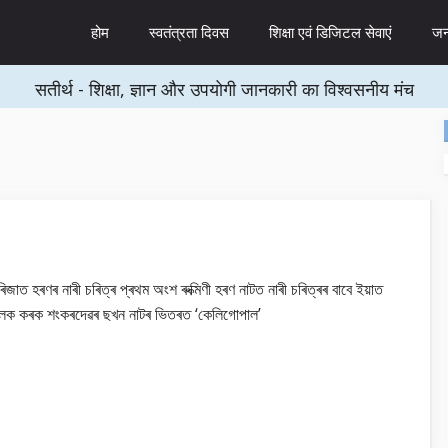
होम
स्वतंत्रता दिवस
शिक्षा एवं डिजिटल सेवाएं
जन्
सतीर्थ - शिक्षा, ज्ञान और उपयोगी जानकारी का विश्वसनीय मंच
ৰিজাত হৰণৰ নাৰী চৰিত্ৰ প্ৰথম অংশ ৰুক্মিণী হৰণ নাটত নাৰী চৰিত্ৰৰ বাবে ইয়াত
লিক কৰক শংকৰদেৱৰ ছখন নাটৰ ভিতৰত ‘কেলিগোপাল’