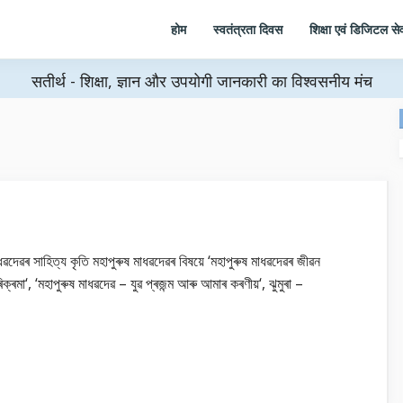
होम
स्वतंत्रता दिवस
शिक्षा एवं डिजिटल सेव
सतीर्थ - शिक्षा, ज्ञान और उपयोगी जानकारी का विश्वसनीय मंच
ধৱদেৱৰ সাহিত্য কৃতি মহাপুৰুষ মাধৱদেৱৰ বিষয়ে ‘মহাপুৰুষ মাধৱদেৱৰ জীৱন
িক্ৰমা‘, ‘মহাপুৰুষ মাধৱদেৱ – যুৱ প্ৰজন্ম আৰু আমাৰ কৰণীয়‘, ঝুমুৰা –