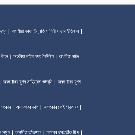
েশ্য | অসমীয়া ভাষা উন্নতি সাধিনী সভাৰ ‎ইতিহাস |
 উৎস | অংকীয়া নাটৰ গদ্য বৈশিষ্ট্য | অংকীয়া নাটৰ
| অৰুণোদয় যুগৰ সাহিত্যৰ পটভূমি | অৰুণোদয় যুগৰ
ৰ অলংকাৰ | অলংকাৰৰ ভাগ | অলংকাৰ কেই প্ৰকাৰৰ |
ি সমূহ | অসমীয়া তাঁতশাল | অসমৰ হস্ততাঁত শিল্প |