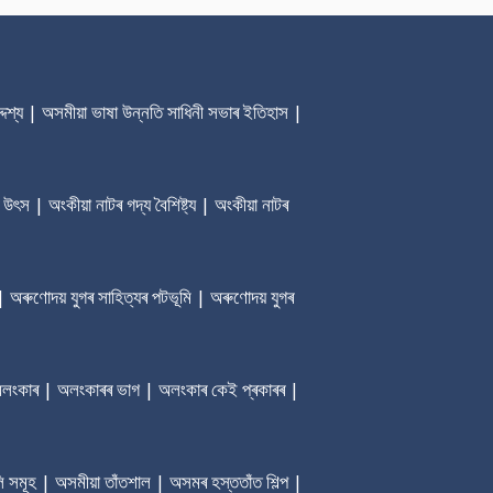
েশ্য | অসমীয়া ভাষা উন্নতি সাধিনী সভাৰ ‎ইতিহাস |
 উৎস | অংকীয়া নাটৰ গদ্য বৈশিষ্ট্য | অংকীয়া নাটৰ
| অৰুণোদয় যুগৰ সাহিত্যৰ পটভূমি | অৰুণোদয় যুগৰ
ৰ অলংকাৰ | অলংকাৰৰ ভাগ | অলংকাৰ কেই প্ৰকাৰৰ |
ি সমূহ | অসমীয়া তাঁতশাল | অসমৰ হস্ততাঁত শিল্প |