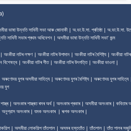
a)
য়া ভাষা উন্নতি সাধিনী সভা আৰু জোনাকী | অ.ভা.উ.সা. প্ৰতিষ্ঠা | অ.ভা.উ.সা. উদ্দ
্নতি সাধিনী সভাৰ প্ৰথম অধিবেশন | অসমীয়া ভাষা উন্নতি সাধিনী সভা' জন্ম
া | অংকীয়া নাটৰ লক্ষণ | অংকীয়া নাটৰ উপাদান | অংকীয়া নাটৰ বৈশিষ্ট্য | অংকীয়া নাটৰ
ৰধান বিশেষত্ব | অংকীয়া নাটৰ গীত | অংকীয়া নাটৰ উৎপত্তি | অংকীয়া ভাওনা |
ণোদয় যুগৰ অসমীয়া সাহিত্য | অৰুণোদয় যুগৰ বৈশিষ্ট্য | অৰুণোদয় যুগৰ সাহিত্য 
য় যুগ
াস্ত্ৰ | অলংকাৰ শাস্ত্ৰত ৰসৰ অৰ্থ | অলংকাৰ প্ৰকাৰ | অসমীয়া অলংকাৰ | কবিতা
 | অনুপ্রাস অলংকাৰ | যমক অলংকাৰ | ৰূপক অলংকাৰ |
লোকশিল্প | অসমীয়া লোকশিল্প তাঁতশাল | অসমৰ হস্ততাঁত | তাঁতশাল | তাঁত শালৰ সজুল