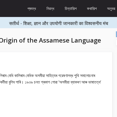
প্ৰবন্ধ
নিৱন্ধ
চিন্তাশিল্প
কথাশিল্প
অনুভৱ
सतीर्थ - शिक्षा, ज्ञान और उपयोगी जानकारी का विश्वसनीय मंच
rigin of the Assamese Language
লিৰাম মেধি কালিৰাম মেধিক অসমীয়া সাহিত্যৰ গৱেষণালব্ধ পুথি সমালোচনাৰ
টকটীয়া বুলিব পাৰি। ১৯৩৬ চনত প্ৰকাশ পোৱা ‘অসমীয়া ব্যাকৰণ আৰু ভাষাতত্ব‘