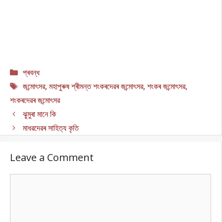
Categories
প্ৰবন্ধ
Tags
জন্মোৎসৱ
,
মহাপুৰুষ শ্ৰীমন্ত শংকৰদেৱৰ জন্মোৎসৱ
,
শংকৰ জন্মোৎসৱ
,
শংকৰদেৱৰ জন্মোৎসৱ
ঝুমুৰা মানে কি
মাধৱদেৱৰ সাহিত্য কৃতি
Leave a Comment
Comment