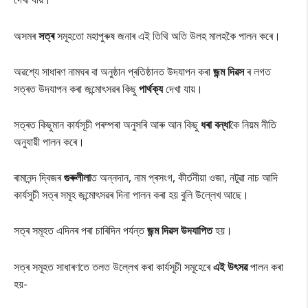
অসমৰ
সত্ৰ
সমূহতো মহাপুৰুষ জনাৰ এই তিথি অতি উলহ মালহকৈ পালন কৰে।
অৱশ্যে সাধাৰণ নামঘৰ বা অনুষ্ঠান প্ৰতিষ্ঠানত উদযাপন কৰা
জন্ম দিৱস
ৰ লগত
সত্ৰত উদযাপন কৰা জন্মোৎসৱৰ কিছু
পাৰ্থক্য
দেখা যায়।
সত্ৰত কিছুমান কাৰ্যসূচী পৰম্পৰা অনুসৰি আৰু আন কিছু
ধৰা বন্ধা
কৈ নিয়ম নীতি
অনুযায়ী পালন কৰে।
ৰামানন্দ দ্বিজৰ
গুৰুলীলা
ত অন্নদান, নাম প্ৰসংগ, কীৰ্তনীয়া ওজা, নটুৱা নাচ আদি
কাৰ্যসুচী সত্ৰ সমূহ জন্মোৎসৱৰ দিনা পালন কৰা হয় বুলি উল্লেখ আছে।
সত্ৰ সমূহত এদিনৰ পৰা চাৰিদিন পৰ্যন্ত
জন্ম দিৱস
উদযাপিত
হয়।
সত্ৰ সমূহত সাধাৰণতে তলত উল্লেখ কৰা কাৰ্যসূচী সমূহেৰে
এই উৎসৱ
পালন কৰা
হয়-