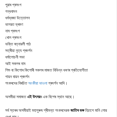
পুৱাৰ প্ৰসংগ
গন্ধবাদন
ধৰ্মধ্বজা উত্তোলন
ভাগৱত ভ্ৰমণ
নাম প্ৰসংগ
খোল প্ৰসংগ
ভক্তি ৰত্নাৱলী পাঠ
সত্ৰীয়া নৃত্য প্ৰদৰ্শন
ধৰ্মালোচনী সভা
আই সকলৰ নাম
শিশু বা কিশোৰ কিশোৰী সকলৰ মাজত বিভিন্ন ধৰণৰ প্ৰতিযোগীতা
গায়ন বায়ন প্ৰদৰ্শন
শংকৰদেৱ বিৰচিত
অংকীয়া ভাওনা
প্ৰদৰ্শন আদি।
অসমীয়া সমাজত
এই
উৎসৱ
ৰ
এক বিশেষ স্থান আছে।
সৰ্ব স্তৰৰ অসমীয়াই মহাপুৰুষ শ্ৰীমন্ত শংকৰদেৱক
জাতিৰ গুৰু
হিচাপে মানি লোৱ
দেখা যায়।