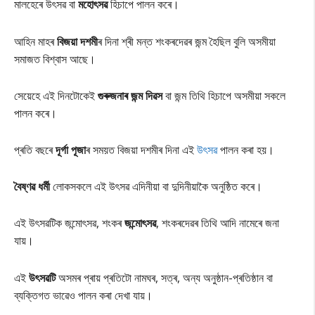
মালহেৰে উৎসৱ বা
মহোৎসৱ
হিচাপে পালন কৰে।
আহিন মাহৰ
বিজয়া দশমী
ৰ দিনা শ্ৰী মন্ত শংকৰদেৱৰ জন্ম হৈছিল বুলি অসমীয়া
সমাজত বিশ্বাস আছে।
সেয়েহে এই দিনটোকেই
গুৰুজনাৰ জন্ম দিৱস
বা জন্ম তিথি হিচাপে অসমীয়া সকলে
পালন কৰে।
প্ৰতি বছৰে
দূৰ্গা পূজা
ৰ সময়ত বিজয়া দশমীৰ দিনা এই
উৎসৱ
পালন কৰা হয়।
বৈষ্ণৱ ধৰ্মী
লোকসকলে এই উৎসৱ এদিনীয়া বা দুদিনীয়াকৈ অনুষ্ঠিত কৰে।
এই উৎসৱটিক জন্মোৎসৱ, শংকৰ
জন্মোৎসৱ
, শংকৰদেৱৰ তিথি আদি নামেৰে জনা
যায়।
এই
উৎসৱটি
অসমৰ প্ৰায় প্ৰতিটো নামঘৰ, সত্ৰ, অন্য অনুষ্ঠান-প্ৰতিষ্ঠান বা
ব্যক্তিগত ভাৱেও পালন কৰা দেখা যায়।