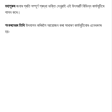
মহাপুৰুষ
জনাৰ প্ৰতি সম্পূৰ্ণ শ্ৰদ্ধা ভক্তি দেখুৱাই এই উৎসৱটি বিভিন্ন কাৰ্যসূচীৰে
পালন কৰে।
শংকৰদেৱৰ তিথি
উদযাপন কৰিবলৈ আয়োজন কৰা সাধাৰণ কাৰ্যসূচীবোৰ এনেধৰণৰ
হয়-