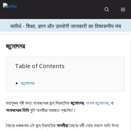
Skip
Me
to
content
सतीर्थ - शिक्षा, ज्ञान और उपयोगी जानकारी का विश्वसनीय मंच
জন্মোৎসৱ
Table of Contents
জন্মোৎসৱ
মহাপুৰুষ শ্ৰী মন্ত শংকৰদেৱৰ জন্ম দিৱসটোক
জন্মোৎসৱ
,
শংকৰ জন্মোৎসৱ
, বা
শংকৰদেৱৰ তিথি
বুলি অসমীয়া সমাজত প্ৰচলিত।
বৈষ্ণৱ গুৰুজনাৰ এই জন্ম দিৱসটোক
অসমীয়া
বৈষ্ণৱ ধৰ্মী লোক সকলে অতি উলহ