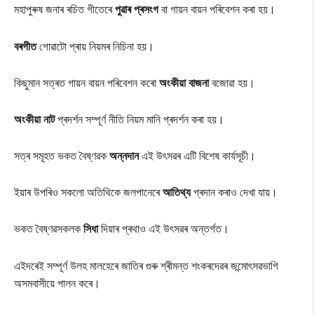
মহাপুৰুষ জনাৰ ৰচিত গীতেৰে
পুৱাৰ প্ৰসংগ
বা গায়ন বায়ন পৰিবেশন কৰা হয়।
বৰগীত
গোৱাটো প্ৰায় নিয়মৰ নিচিনা হয়।
কিছুমান সত্ৰত গায়ন বায়ন পৰিবেশন কৰো
অংকীয়া বাজনা
বজোৱা হয়।
অংকীয়া নাট
প্ৰদৰ্শন সম্পূৰ্ণ নীতি নিয়ম মানি প্ৰদৰ্শন কৰা হয়।
সত্ৰ সমূহত ভকত বৈষ্ণৱক
অন্নদান
এই উৎসৱৰ এটি বিশেষ কাৰ্যসূচী।
ইয়াৰ উপৰিও সকলো অতিথিকে জলপানেৰে
আতিথ্য
প্ৰদান কৰাও দেখা যায়।
ভকত বৈষ্ণৱসকলক
সিধা
দিয়াৰ প্ৰথাও এই উৎসৱৰ অন্তৰ্গত।
এইদৰেই সম্পূৰ্ণ উলহ মালহেৰে জাতিৰ গুৰু শ্ৰীমন্ত শংকৰদেৱৰ জন্মোৎসৱভাগি
অসমবাসীয়ে পালন কৰে।