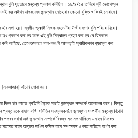
থান বুলি দৃঢ়তাৰে মন্তব্য প্ৰকাশ কৰিছিল। ১৯/৪/৫৫ তাৰিখে শ্ৰী ভোগেশ্বৰ
ভূঞাই কয় এইখন মাধৱদেৱৰ জন্মস্থান নোহোৱাৰ কোনো যুক্তি থাকিবই নোৱাৰে।
ৰ হ’ব লগা হয়। স্বগীয় ভূঞাই নিজক বৰভেটিয়া উজীৰ বংশৰ বুলি পৰিচয় দিয়ে।
ৱাত দুখ প্ৰকাশ কৰা হয় আৰু এই বুলি সিদ্ধান্ত গ্ৰহণ কৰা হয় যে যিসকলে
িশ্বাস কৰি আহিছে, তেখেতসকলে দান-বৰঙণি আগবঢ়াই স্থায়ীকৰণৰ ব্যৱস্থা কৰা
কাৰ [একহাজাৰ] আঁচনি লোৱা হয়।
 দিনৰ দুই বজাত প্ৰতিনিধিমূলক সভাই জন্মস্থান সম্পৰ্কে আলোচনা কৰে। কিন্তু
 প্ৰস্তাৱকে বাহাল ৰাখি, সমিতিৰ সদস্যসকললৈ জন্মস্থান সম্পকীয় মন্তব্য বিচাৰি
 পত্ৰৰ দ্বাৰা এই জন্মস্থান সম্পৰ্কে বিৰুদ্ধ মতামত থাকিলে এমাহৰ ভিতৰত
ীত মতামত মাহৰ অন্তত দাখিল কৰিবৰ বাবে সম্পাদকৰ ওপৰত দায়িত্ব অৰ্পণ কৰা