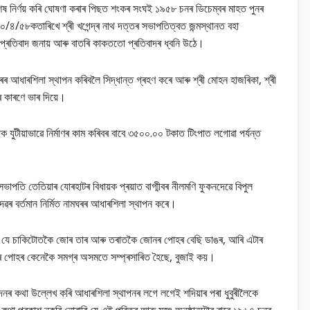
ক শেষ নিৰ্ণয় কৰি ঘোষণা কৰাৰ পিছত শংকৰ সংঘই ১৯৫৮ চনৰ ডিচেম্বৰ মাহত পুনৰ
২০/৪/৫৮কতাৰিখে শ্ৰী খগেন্দ্ৰ নাথ দত্তৰ সভাপতিত্বত জন্মস্থানত বহা
ি প্ৰতিবাদ জনায় আৰু বাতৰি কাকততো প্ৰতিবাদৰ ধ্বনি উঠে।
ঘৰৰ আধাৰশিলা স্থাপন কৰিবলৈ সিদ্ধান্ত গ্ৰহণ কৰে আৰু শ্ৰী মোহন হাজৰিকা, শ্ৰী
ৰ কাৰণে ভাৰ দিয়ে।
াক যুটীয়াভাৱে নিৰ্মাণৰ কাম কৰিবৰ বাবে ৩৫০০.০০ টকাত টিংপাত লগোৱা পৰ্যন্ত
াপতি তেতিয়াৰ যোৰহাটৰ বিধায়ক প্ৰয়াত বাগ্মীবৰ নীলমণি ফুকনদেৱে বিপুল
দেৱৰ বৰ্তমান নিৰ্মিত নামঘৰৰ আধাৰশিলা স্থাপন কৰে।
 কয় যে চাকিটোতকৈ জোৰ তাৰ আৰু তৰাতকৈ জোনৰ পোহৰ বেছি ডাঙৰ, আৰি এটাৰ
ানৰ পোহৰ কেনেকৈ সমগ্ৰ অসমতে সম্প্ৰসাৰিত হৈছে, বুজাই কয়।
তিবেদনৰ কথা উল্লেখ কৰি আধাৰশিলা স্থাপনৰ লগে লগেই শদিয়াৰ পৰা ধুবুৰীলৈকে