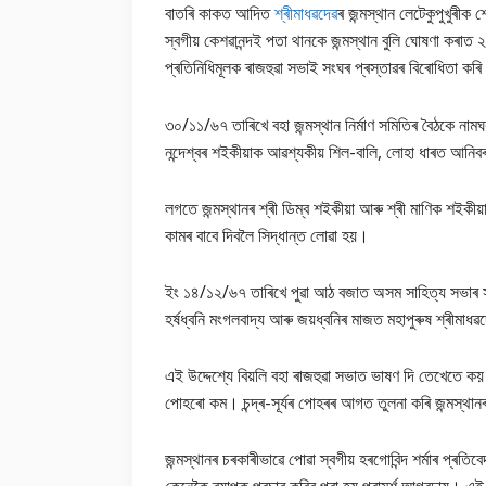
বাতৰি কাকত আদিত
শ্ৰীমাধৱদেৱ
ৰ জন্মস্থান লেটেকুপুখুৰী
স্বগীয় কেশৱানন্দই পতা থানকে জন্মস্থান বুলি ঘোষণা কৰাত 
প্ৰতিনিধিমূলক ৰাজহুৱা সভাই সংঘৰ প্ৰস্তাৱৰ বিৰোধিতা কৰ
৩০/১১/৬৭ তাৰিখে বহা জন্মস্থান নিৰ্মাণ সমিতিৰ বৈঠকে নাম
নন্দেশ্বৰ শইকীয়াক আৱশ্যকীয় শিল-বালি, লোহা ধাৰত আনিব
লগতে জন্মস্থানৰ শ্ৰী ডিম্ব শইকীয়া আৰু শ্ৰী মাণিক শইকীয়
কামৰ বাবে দিবলৈ সিদ্ধান্ত লোৱা হয়।
ইং ১৪/১২/৬৭ তাৰিখে পুৱা আঠ বজাত অসম সাহিত্য সভাৰ সভ
হৰ্ষধ্বনি মংগলবাদ্য আৰু জয়ধ্বনিৰ মাজত মহাপুৰুষ শ্ৰীমাধৱ
এই উদ্দেশ্যে বিয়লি বহা ৰাজহুৱা সভাত ভাষণ দি তেখেতে
পোহৰো কম। চন্দ্ৰ-সূৰ্যৰ পোহৰৰ আগত তুলনা কৰি জন্মস্থ
জন্মস্থানৰ চৰকাৰীভাৱে পোৱা স্বগীয় হৰগোবিন্দ শৰ্মাৰ প্ৰ