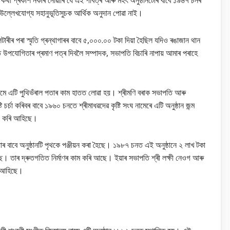
কথা প্ৰকাশ নকৰি নোৱাৰি যে এই পবিত্ৰ আৰু মহৎ অনুষ্ঠানটোৰ বাবে ১৯৬৭ চনৰ
ল্লেখযোগ্য সহানুভূতিসুচক আৰ্থিক অনুদান পোৱা নাই।
াৰীৰ পৰা স্মৃতি গ্ৰন্থাগাৰৰ বাবে ৫,০০০.০০ টকা দিয়া হৈছিল যদিও ৰঙাজান থান
পযোগিতাৰ প্ৰমাণ পত্ৰ দিবলৈ সম্পাদক, সভাপতি বিচাৰি নাপায় আমাৰ পৰাহে
ৰ নামে এটি পুথিভঁৰাল পতাৰ কাম হাতত লোৱা হয়। শ্ৰীমণি বৰাক সভাপতি আৰু
ৰ্চা কৰিবৰ বাবে ১৯৬০ চনতে শ্ৰীমাধৱদেৱ কৃষ্টি সংঘ নামেৰে এটি অনুষ্ঠান জন্ম
নয় কৰি আহিছে।
ৰ বাবে অনুষ্ঠানটি পৃথকে পঞ্জীয়ন কৰা হৈছে। ১৯৮৭ চনত এই অনুষ্ঠানে ২ লাখ টকা
ৰী পাইছে। তাৰ দ্ৰুতগতিত নিৰ্মাণৰ কাম কৰি আছে। ইয়াৰ সভাপতি শ্ৰী লক্ষী নেওগ আৰু
াই আহিছে।