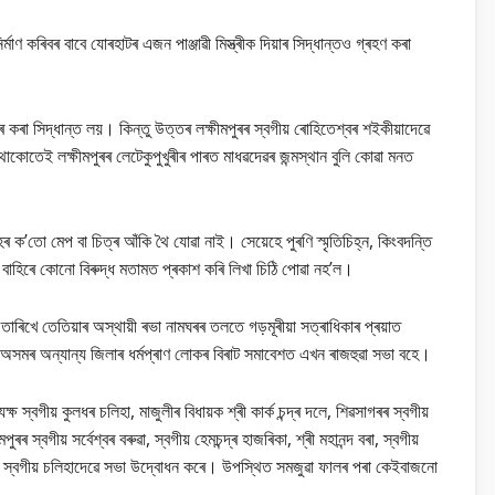
ণ কৰিবৰ বাবে যোৰহাটৰ এজন পাঞ্জাৱী মিস্ত্ৰীক দিয়াৰ সিদ্ধান্তও গ্ৰহণ কৰা
 কৰা সিদ্ধান্ত লয়। কিন্তু উত্তৰ লক্ষীমপুৰৰ স্বগীয় ৰোহিতেশ্বৰ শইকীয়াদেৱে
থাকোতেই লক্ষীমপুৰৰ লেটেকুপুখুৰীৰ পাৰত মাধৱদেৱৰ জন্মস্থান বুলি কোৱা মনত
সমূহৰ ক’তো মেপ বা চিত্ৰ আঁকি থৈ যোৱা নাই। সেয়েহে পুৰণি স্মৃতিচিহ্ন, কিংবদন্তি
 বাহিৰে কোনো বিৰুদ্ধ মতামত প্ৰকাশ কৰি লিখা চিঠি পোৱা নহ’ল।
৫৭ তাৰিখে তেতিয়াৰ অস্থায়ী ৰভা নামঘৰৰ তলতে গড়মূৰীয়া সত্ৰাধিকাৰ প্ৰয়াত
 অসমৰ অন্যান্য জিলাৰ ধৰ্মপ্ৰাণ লোকৰ বিৰাট সমাবেশত এখন ৰাজহুৱা সভা বহে।
 স্বগীয় কুলধৰ চলিহা, মাজুলীৰ বিধায়ক শ্ৰী কাৰ্ক চন্দ্ৰ দলে, শিৱসাগৰৰ স্বগীয়
ৰৰ স্বগীয় সৰ্বেশ্বৰ বৰুৱা, স্বগীয় হেমচন্দ্ৰ হাজৰিকা, শ্ৰী মহানন্দ বৰা, স্বগীয়
 স্বগীয় চলিহাদেৱে সভা উদ্বোধন কৰে। উপস্থিত সমজুৱা ফালৰ পৰা কেইবাজনো