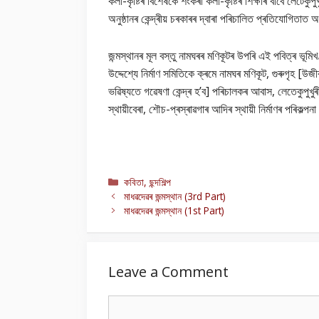
কলা-কৃষ্টিৰ বিশেষকৈ শংকৰী কলা-কৃষ্টিৰ শিক্ষাৰ বাবে লেটে
অনুষ্ঠানৰ কেন্দ্ৰীয় চৰকাৰৰ দ্বাৰা পৰিচালিত প্ৰতিযোগিতাত
জন্মস্থানৰ মূল বস্তু নামঘৰৰ মণিকূটৰ উপৰি এই পবিত্ৰ ভূমিখ
উদ্দেশ্যে নিৰ্মাণ সমিতিকে ক্ৰমে নামঘৰ মণিকূট, গুৰুগৃহ [
ভৱিষ্যতে গৱেষণা কেন্দ্ৰ হ’ব] পৰিচালকৰ আবাস, লেতেকুপুখুৰী
স্থায়ীবেৰা, শৌচ-প্ৰস্ৰাৱগাৰ আদিৰ স্থায়ী নিৰ্মাণৰ পৰিকল্
Categories
কবিতা
,
ছন্দশিল্প
মাধৱদেৱৰ জন্মস্থান (3rd Part)
মাধৱদেৱৰ জন্মস্থান (1st Part)
Leave a Comment
Comment