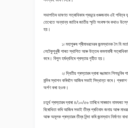
সভাপতিৰ ভাষণত সত্ৰাধিকাৰ প্ৰভূৱে গুৰুজনাৰ এই পবিত্ৰ ভূ
তেখেতে অন্যান্য জাতিৰ জাতীয় স্মৃতি সংৰক্ষণৰ কথাও উল্লে
হয়।
১৷ মহাপুৰুষ শ্ৰীমাধৱদেৱৰ জন্মস্থানক লৈ যি মতানৈ
লেটেকুপুখুৰী পাৰত স্থাপিত আৰু উত্তৰ কমলাবাৰী সত্ৰাধিকাৰৰ 
কৰে। বিপুল হৰ্ষধ্বনিৰে প্ৰস্তাৱ গৃহীত হয়।
২৷ দ্বিতীয় প্ৰস্তাৱৰ দ্বাৰা ৰঙাজান শিলডুবিৰ পাৰত স্
মন্দিৰ স্থাপন কৰিবলৈ আজিৰ সভাই সিদ্ধান্ত কৰে। প্ৰকাশ থাক
অৰ্পণ কৰা হওক।
চতুৰ্থ প্ৰস্তাৱৰ দ্বাৰা ৪/১০/৫৬ তাৰিখে সাৰজান নামঘৰত স
বিৰোধিতা কৰি আজিৰ সভাই তীব্ৰ প্ৰতিবাদ জনায় আৰু মাধৱদেৱৰ
আৰু অমূলক প্ৰস্তাৱৰ তীব্ৰ নিন্দা কৰি জন্মস্থান নিৰ্মাণত বাধ