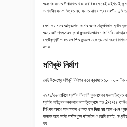
অৱশ্যে সভাত উপস্থিত থকা সৰ্বাধিক লোকেই এইখনেই জন্মস্
ভাগৱতীৰ সভাপতিত্বত বহা সভাত নাৰায়ণপুৰৰ স্বগীয় দুতি 
তেওঁ কয় মানৰ আক্ৰমণত আমাৰ বংশৰ মানুহবিলাক স্থানান্ত
অন্য এটা প্ৰস্তাৱৰ দ্বাৰা জন্মস্থানখনিৰ শেষ নিৰ্ণয় নোহো
লেটেকুপুখুৰী পাৰত স্থাপিত জন্মস্থানকে জন্মস্থানৰূপে ব
হওক।
মণিকূট নিৰ্মাণ
সেই উদ্দেশ্যে মণিকূট নিৰ্মাণৰ বাবে প্ৰথমতে ১,০০০.০০ ট
২৯/১/৫৬ তাৰিখে স্বগীয় নীলমণি ফুকনদেৱৰ সভাপতিত্বত বহা
স্বগীয় শশীচন্দ্ৰ বৰবৰুৱাৰ আপত্তিক্ৰমে গত 2/৫/৫৪ তাৰিখৰ
লিখিবৰ কাৰণে সম্পাদকৰ ওপৰত ভাৰ দিয়া হয় আৰু এখন প্ৰচাৰ
জনাবৰ বাবে সদৌ লক্ষীমপুৰৰ ৰাইজলৈ গোহাৰি জনাই, সংগৃহ
হয়।