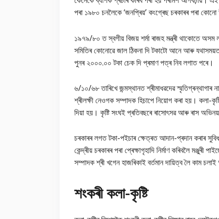
কেনেকৈ ব্যাপক প্ৰচাৰ কৰিব পৰা হয় পৰামৰ্শ আগবঢ়ায়। এই 
পৰা ১৯৮০ চনলৈকে ‘জনপ্ৰিয়’ কংগ্ৰেছ চৰকাৰৰ পৰা কোনো উ
১৯৭৯/৮০ ত স্বগীয় বিজয় শৰ্মা ৰাজহ মন্ত্ৰী থাকোতে অসম লট
সমিতিৰ কোনোৱে জাল ঠিকনা দি টকাটো আনে আৰু যথাসময়ত উ
পুনৰ ২০০০.০০ টকা চেক দি প্ৰমাণ পত্ৰ নিব লগাত পৰে।
৬/১০/৬৮ তাৰিখে জন্মস্থানত শ্ৰীমাধৱদেৱ স্মৃতিগ্ৰন্থাগা
শ্ৰীলক্ষী নেওগক সম্পাদক হিচাপে নিয়োগ কৰা হয়। কলা-কৃষ্টি চ
দিয়া হয়। কৃষ্টি সংঘই প্ৰতিবছৰে ৰাসোৎসৱ আৰু ৰাস অভি
চৰকাৰৰ লগত টকা-পইচাৰ ক্ষেত্ৰত আদান-প্ৰদান কৰাৰ সুবিধা
কেন্দ্ৰীয় চৰকাৰৰ পৰা প্ৰেক্ষাগৃহাদি নিৰ্মাণ কৰিবলৈ মঞ্জু
সম্পাদক শ্ৰী খগেন হাজৰিকাই বৰ্তমান দায়িত্ব লৈ কাম চল
শংকৰী কলা-কৃষ্টি