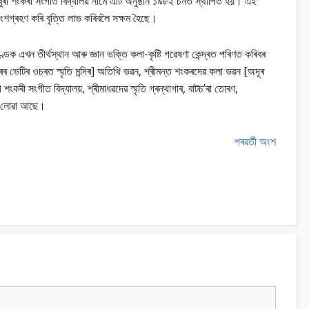
কুপুখুৰী শংকৰী সংগীত বিদ্যালয় নামে এটি অনুষ্ঠান ১৯৮২ চনত স্থাপিত হয়। এই
 অংশগ্ৰহণ কৰি বৃত্তি লাভ কৰিবলৈ সক্ষম হৈছে।
ণ্ডক এখন তীৰ্থস্থান আৰু জ্ঞান ভক্তি কলা-কৃষ্টি গৱেষণা কেন্দ্ৰত পৰিণত কৰিবৰ
উজীৰৰ ভেটিৰ ওচৰত স্মৃতি মন্দিৰ] অতিথি ভৱন, শ্ৰীমন্ত শংকৰদেৱ কলা ভৱন [অদূৰ
 শংকৰী সংগীত বিদ্যালয়, শ্ৰীমাধৱদেৱ স্মৃতি গ্ৰন্থাগাৰ, বাটচ’ৰা তোৰণ,
পনা লোৱা আছে।
পৰৱৰ্তী অংশ