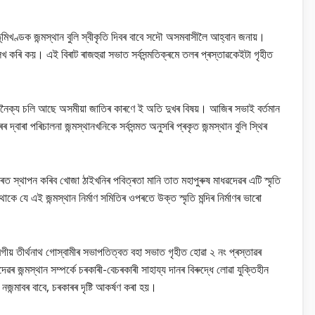
মিখণ্ডক জন্মস্থান বুলি স্বীকৃতি দিবৰ বাবে সদৌ অসমবাসীলৈ আহ্বান জনায়।
খ কৰি কয়। এই বিৰাট ৰাজহুৱা সভাত সৰ্বসন্মতিক্ৰমে তলৰ প্ৰস্তাৱকেইটা গৃহীত
ক্য চলি আছে অসমীয়া জাতিৰ কাৰণে ই অতি দুখৰ বিষয়। আজিৰ সভাই বৰ্তমান
দ্বাৰা পৰিচালনা জন্মস্থানখনিকে সৰ্বসন্মত অনুসৰি প্ৰকৃত জন্মস্থান বুলি স্থিৰ
থাপন কৰিব খোজা ঠাইখনিৰ পবিত্ৰতা মানি তাত মহাপুৰুষ মাধৱদেৱৰ এটি স্মৃতি
ে যে এই জন্মস্থান নিৰ্মাণ সমিতিৰ ওপৰতে উক্ত স্মৃতি মন্দিৰ নিৰ্মাণৰ ভাৰো
্বগীয় তীৰ্থনাথ গোস্বামীৰ সভাপতিত্বত বহা সভাত গৃহীত হোৱা ২ নং প্ৰস্তাৱৰ
 জন্মস্থান সম্পৰ্কে চৰকাৰী-বেচৰকাৰী সাহায্য দানৰ বিৰুদ্ধে লোৱা যুক্তিহীন
া নজন্মাবৰ বাবে, চৰকাৰৰ দৃষ্টি আকৰ্ষণ কৰা হয়।