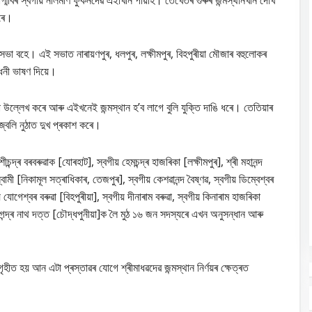
াগ্মীবৰ স্বগীয় নীলমণি ফুকনদেৱ এইখিনি পায়হি। তেখেতৰ গুৰুৰ জন্মস্থানখনি দেখি
কৰে।
 বহে। এই সভাত নাৰায়ণপুৰ, ধলপুৰ, লক্ষীমপুৰ, বিহপুৰীয়া মৌজাৰ বহুলোকৰ
বোধনী ভাষণ দিয়ে।
ল্লেখ কৰে আৰু এইখনেই জন্মস্থান হ’ব লাগে বুলি যুক্তি দাঙি ধৰে। তেতিয়াৰ
 উজ্বলি নুঠাত দুখ প্ৰকাশ কৰে।
্ৰ বৰবৰুৱাক [যোৰহাট], স্বগীয় হেমচন্দ্ৰ হাজৰিকা [লক্ষীমপুৰ], শ্ৰী মহানন্দ
স্বামী [নিকামূল সত্ৰাধিকাৰ, তেজপুৰ], স্বগীয় কেশৱানন্দ বৈষ্ণৱ, স্বগীয় ডিম্বেশ্বৰ
গেশ্বৰ বৰুৱা [বিহপুৰীয়া], স্বগীয় দীনাৰাম বৰুৱা, স্বগীয় কিনাৰাম হাজৰিকা
খগেন্দ্ৰ নাথ দত্ত [চৌদ্ধপুনীয়া]ক লৈ মুঠ ১৬ জন সদস্যৰে এখন অনুসন্ধান আৰু
হীত হয় আন এটা প্ৰস্তাৱৰ যোগে শ্ৰীমাধৱদেৱ জন্মস্থান নিৰ্ণয়ৰ ক্ষেত্ৰত