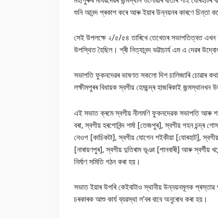
মহাপুৰুষ মাধৱদেৱৰ জন্মস্থান ওলোৱাৰ বাতৰি পাই যোৰহাটৰ ব
শুনি আনন্দ প্ৰকাশ কৰে আৰু ইয়াৰ উন্নয়নৰ কাৰণে চিন্তা 
সেই উপলক্ষে ২/৫/৫৪ তাৰিখে তেখেতৰ সভাপতিত্বত এখন সভা
উপস্থিত হৈছিল। শ্ৰী নিত্যানন্দ ভট্টাচাৰ্য এম এ দেৱৰ উদ্
সভাপতি ফুকনদেৱৰ ভাষণত সকলো দিশ চালিজাৰি চোৱাৰ কথা উ
লক্ষীমপুৰৰ বিধায়ক স্বগীয় হেমচন্দ্ৰ হাজৰিকাই জন্মস্থানখন
এই সভাত ক্ৰমে স্বগীয় নীলমণি ফুকনদেৱক সভাপতি আৰু শশীচন্দ
বৰা, স্বগীয় হৰগোবিন্দ শৰ্মা [তেজপুৰ], স্বগীয় গহন চন্দ্ৰ গো
নেওগ [কাচিকটা], স্বগীয় যোগেন শইকীয়া [যোৰহাট], স্বগীয় যো
[নাৰায়ণপুৰ], স্বগীয় দুতিৰাম ভূঞা [পানবাৰী] আৰু স্বৰ্গীয় 
নিৰ্মাণ সমিতি গঠন কৰা হয়।
সভাত ইয়াৰ উপৰি কেইবাটাও স্থানীয় উন্নয়নমূলক প্ৰস্তাৱ গৃ
চৰকাৰক আশু কাৰ্য ব্যৱস্থা ল’বৰ বাবে অনুৰোধ কৰা হয়।