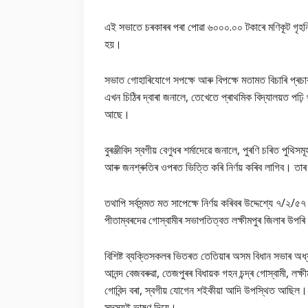
এই সভাতে চৰকাৰৰ পৰা পোৱা ৬০০০.০০ টকাৰে মণিকূট গৃহনিৰ্মা
হয়।
সভাত গোহাৰিযোগে সপক্ষে আৰু বিপক্ষে মতামত বিচাৰি প্ৰচাৰ
এখন চিঠিৰ দ্বাৰা জনালে, তেখেতে প্ৰাথমিক বিদ্যালয়ত পঢ়ি 
আছে।
বুৰঞ্জীবিদ স্বগীয় বেণুধৰ শৰ্মাদেৱে জনালে, পুৰণি চৰিত পুথি
আৰু জনশ্ৰুতিৰ ওপৰত ভিত্তি কৰি নিৰ্ণয় কৰিব লাগিব। তাৰ
তথাপি সৰ্বসন্মত মত সাপেক্ষে নিৰ্ণয় কৰিবৰ উদ্দেশ্যে ৭/২/
পীতাম্বৰদেৱ গোস্বামীৰ সভাপতিত্বত লক্ষীমপুৰ জিলাৰ উপৰি
বিশিষ্ট ব্যক্তিসকলৰ ভিতৰত তেতিয়াৰ অসম বিধান সভাৰ অধ্যক্ষ
আনন্দ বেজবৰুৱা, তেজপুৰৰ বিধায়ক গহন চন্দ্ৰ গোস্বামী, লক্ষীমপু
গোবিন্দ বৰা, স্বগীয় যোগেন শইকীয়া আদি উপস্থিত আছিল।
সদস্যই ভাষণ দিয়ে।