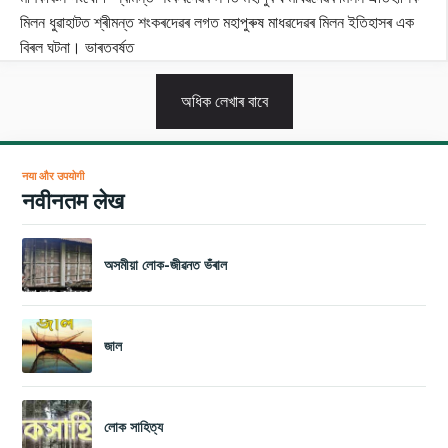
মিলন ধুৱাহাটত শ্ৰীমন্ত শংকৰদেৱৰ লগত মহাপুৰুষ মাধৱদেৱৰ মিলন ইতিহাসৰ এক
বিৰল ঘটনা। ভাৰতবৰ্ষত
অধিক লেখাৰ বাবে
नया और उपयोगी
नवीनतम लेख
অসমীয়া লোক-জীৱনত ভঁৰাল
জাল
লোক সাহিত্য