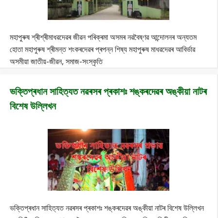
মহাপুৰুষ শ্ৰীশ্ৰীমাধৱদেৱৰ জীৱন পৰিক্ৰমা অসমৰ নৱবৈষ্ণৱ আন্দোলনৰ অন্যতম
হোতা মহাপুৰুষ শ্ৰীমন্ত শংকৰদেৱৰ প্ৰপন্ন শিষ্য মহাপুৰুষ মাধৱদেৱৰ আবিৰ্ভাৱ
অসমীয়া জাতীয়-জীৱন, সমাজ-সংস্কৃতি
ভক্তিপ্ৰধান সাহিত্যত নৱৰসৰ প্ৰকাশঃ শঙ্কৰদেৱৰ অঙ্কীয়া নাটৰ
বিশেষ উল্লিখন
ভক্তিপ্ৰধান সাহিত্যত নৱৰসৰ প্ৰকাশঃ শঙ্কৰদেৱৰ অঙ্কীয়া নাটৰ বিশেষ উল্লিখন