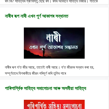
ৰস কি? সাহিত্যৰ প্ৰাণবস্তু হৈছে ৰস। ৰসৰ অবিহনে সাহিত্য নিজীৱ। গতিকে
নাৰীৰ ৰূপ নাৰী এখন পূৰ্ণ আকাশৰ সন্ধানত
নাৰীৰ ৰূপ য’ত জীৱ আছে, তাতেই নাৰী আছে। য’ত জীৱনৰ সন্ধান কৰা হয়,
সম্পূৰ্ণতাৰে যিগৰাকীয়ে জীৱন পৰিপূৰ্ণ কৰি তুলিব পাৰে
পাৰিপাৰ্শ্বিক সাহিত্য সমালোচনা আৰু অসমীয়া সাহিত্য