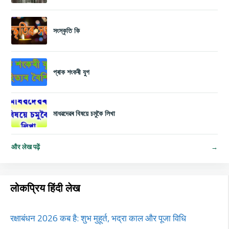
সংস্কৃতি কি
প্ৰাক শংকৰী যুগ
মাধৱদেৱৰ বিষয়ে চমুকৈ লিখা
और लेख पढ़ें
→
लोकप्रिय हिंदी लेख
रक्षाबंधन 2026 कब है: शुभ मुहूर्त, भद्रा काल और पूजा विधि