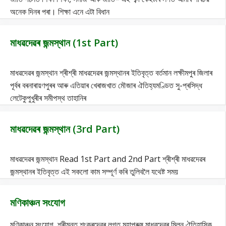
অনেক দিনৰ পৰা। শিক্ষা এনে এটা বিধান
মাধৱদেৱৰ জন্মস্থান (1st Part)
মাধৱদেৱৰ জন্মস্থান শ্ৰীশ্ৰী মাধৱদেৱৰ জন্মস্থানৰ ইতিবৃত্ত বৰ্তমান লক্ষীমপুৰ জিলাৰ
পূৰ্বৰ বৰনাৰায়ণপুৰৰ আৰু এতিয়াৰ খেৰাজখাত মৌজাৰ ঐতিহ্যমণ্ডিত সু-প্ৰসিদ্ধ
লেটেকুপুখুৰীৰ সমীপস্থ তাহানিৰ
মাধৱদেৱৰ জন্মস্থান (3rd Part)
মাধৱদেৱৰ জন্মস্থান Read 1st Part and 2nd Part শ্ৰীশ্ৰী মাধৱদেৱৰ
জন্মস্থানৰ ইতিবৃত্ত এই সকলো কাম সম্পূৰ্ণ কৰি তুলিবলৈ যথেষ্ট সময়
মণিকাঞ্চন সংযোগ
মণিকাঞ্চন সংযোগ শ্ৰীমন্ত শংকৰদেৱৰ লগত মহাপুৰুষ মাধৱদেৱৰ মিলন ঐতিহাসিক