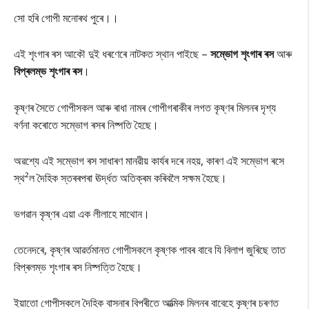
সো হৰি গোপী মনোৰথ পুৰে।।
এই শৃংগাৰ ৰস আকৌ দুই ধৰণেৰে নাটকত স্থান পাইছে –
সম্ভোগ শৃংগাৰ ৰস
আৰু
বিপ্ৰলম্ভ শৃংগাৰ ৰস
।
কৃষ্ণৰ সৈতে গোপীসকল আৰু ৰাধা নামৰ গোপীগৰাকীৰ লগত কৃষ্ণৰ মিলনৰ দৃশ্য
বৰ্ণনা কৰোতে সম্ভোগ ৰসৰ নিষ্পতি হৈছে।
অৱশ্যে এই সম্ভোগ ৰস সাধাৰণ মানৱীয় কাৰ্যৰ দৰে নহয়, কাৰণ এই সম্ভোগ ৰসে
স্থ²ল দৈহিক স্তৰৰপৰা ঊৰ্দ্ধত অতিক্ৰম কৰিবলৈ সক্ষম হৈছে।
ভগৱান কৃষ্ণৰ এয়া এক লীলাহে মাথোন।
তেনেদৰে, কৃষ্ণৰ আৱৰ্তমানত গোপীসকলে কৃষ্ণক পাবৰ বাবে যি বিলাপ জুৰিছে তাত
বিপ্ৰলম্ভ শৃংগাৰ ৰস নিষ্পত্তি হৈছে।
ইয়াতো গোপীসকলে দৈহিক বাসনাৰ বিপৰীতে আত্মিক মিলনৰ বাবেহে কৃষ্ণৰ চৰণত