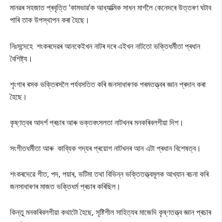
মানৱৰ সহজাত প্ৰবৃত্তি ‘কামভাৱ’ক আধ্যাত্মিক সাধন মাৰ্গলৈ কেনেদৰে উত্তৰণ ঘটাব
পাৰি তাক উপস্থাপন কৰা হৈছে।
নিঃসন্দেহে শংকৰদেৱৰ আনকেইখন নাটৰ দৰে এইখন নাটতো ভক্তিধৰ্মীতা প্ৰধান
বৈশিষ্ট্য।
শৃংগাৰ ৰসক ভক্তিৰসলৈ পৰ্যবসতিত কৰি জনসাধাৰণক পৰমতত্ত্বৰ জ্ঞান প্ৰদান কৰা
হৈছে।
কৃষ্ণত্বৰ আদৰ্শ প্ৰচাৰ আৰু ভক্তবৎসলতা নাটখনৰ মনকৰিবলগীয়া দিশ।
সংগীতধৰ্মীতা আৰু কাবি্যক গদ্যৰ প্ৰয়োগ নাটখনৰ আন এটা প্ৰধান বিশেষত্ব।
শংকৰদেৱে গীত, পদ, পয়াৰ, ভটিমা তথা বিভিন্ন ভক্তিতত্ত্বমূলক আখ্যান ৰচনা কৰি
জনসাধাৰণৰ মাজত ভক্তিধৰ্ম প্ৰচাৰ কৰিছিল।
কিন্তু মনকৰিবলগীয়া কথাটো হৈছে, সৃষ্টিশীল সাহিত্যৰ মাজেদি কৃষ্ণতত্ত্ব জ্ঞান প্ৰচাৰ