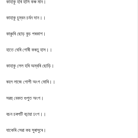
কাহাকু হৰি হাসি কৰু মান।
কাহাকু চুম্বন চৰ্বন দান।।
কাঞ্চুৰি ছোড় কুচ পৰকাশ।
হাতে ঘেৰি গোৰী কৰতু হাস।।
কাহাকু লেল হৰি অম্বৰি ছোড়ি।
ৰহল লাজে গোপী অংগ মোৰি।।
সৱহু বেকত গুপুত অংগ।
বচন চৰপটি বঢ়ায়া ঢংগ।।
যাকেৰি সেৱা কয় সুৰাসুৰে।