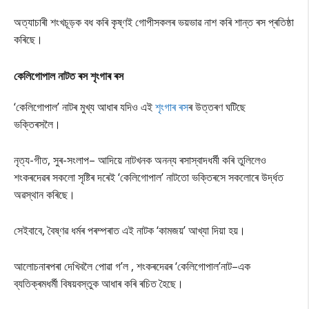
অত্যাচাৰী শংখচূড়ক বধ কৰি কৃষ্ণই গোপীসকলৰ ভয়ভাৱ নাশ কৰি শান্ত ৰস প্ৰতিষ্ঠা
কৰিছে।
কেলিগোপাল নাটত ৰস
শৃংগাৰ ৰস
‘কেলিগোপাল’ নাটৰ মুখ্য আধাৰ যদিও এই
শৃংগাৰ ৰস
ৰ উত্তৰণ ঘটিছে
ভক্তিৰসলৈ।
নৃত্য-গীত, সুৰ-সংলাপ– আদিয়ে নাটখনক অনন্য ৰসাস্বাদধৰ্মী কৰি তুলিলেও
শংকৰদেৱৰ সকলো সৃষ্টিৰ দৰেই ‘কেলিগোপাল’ নাটতো ভক্তিৰসে সকলোৰে উৰ্দ্ধত
অৱস্থান কৰিছে।
সেইবাবে, বৈষ্ণৱ ধৰ্মৰ পৰম্পৰাত এই নাটক ‘কামজয়’ আখ্যা দিয়া হয়।
আলোচনাৰপৰা দেখিবলৈ পোৱা গ’ল , শংকৰদেৱৰ ‘কেলিগোপাল’নাট–এক
ব্যতিক্ৰমধৰ্মী বিষয়বস্তুক আধাৰ কৰি ৰচিত হৈছে।