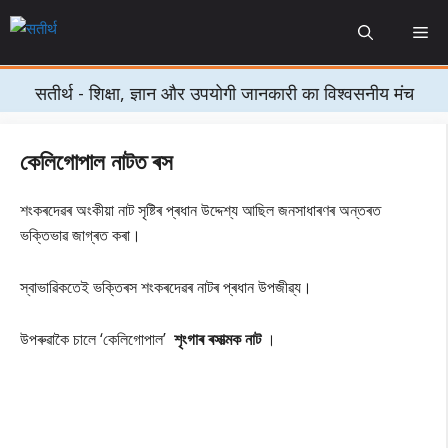
Skip
Me
to
content
सतीर्थ - शिक्षा, ज्ञान और उपयोगी जानकारी का विश्वसनीय मंच
কেলিগোপাল নাটত
ৰস
শংকৰদেৱৰ অংকীয়া নাট সৃষ্টিৰ প্ৰধান উদ্দেশ্য আছিল জনসাধাৰণৰ অন্তৰত
ভক্তিভাৱ জাগ্ৰত কৰা।
স্বাভাৱিকতেই ভক্তিৰস শংকৰদেৱৰ নাটৰ প্ৰধান উপজীৱ্য।
উপৰুৱাকৈ চালে ‘কেলিগোপাল’
শৃংগাৰ ৰসাত্মক নাট
।