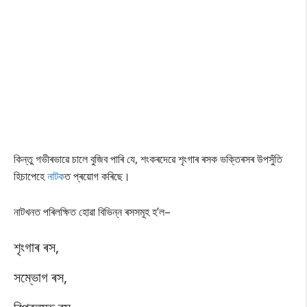
কিন্তু গভীৰভাৱে চালে বুজিব পাৰি যে, শংকৰদেৱে শৃংগাৰ ৰসক ভক্তিৰসৰ উপসুঁতি
হিচাপেহে
নাটক
ত প্ৰয়োগ কৰিছে।
নাটখনত পৰিলক্ষিত হোৱা বিভিন্ন ৰসসমূহ হ’ল–
শৃংগাৰ ৰস,
সম্ভোগ ৰস,