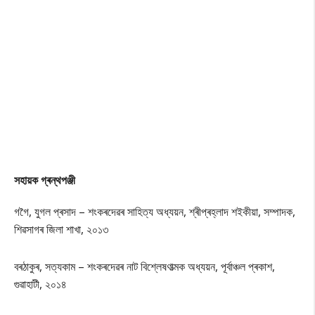
সহায়ক গ্ৰন্থপঞ্জী
গগৈ, যুগল প্ৰসাদ – শংকৰদেৱৰ সাহিত্য অধ্যয়ন, শ্ৰীপ্ৰহ্লাদ শইকীয়া, সম্পাদক,
শিৱসাগৰ জিলা শাখা, ২০১৩
বৰঠাকুৰ, সত্যকাম – শংকৰদেৱৰ নাট বিশ্লেষণাত্মক অধ্যয়ন, পূৰ্বাঞ্চল প্ৰকাশ,
গুৱাহাটী, ২০১৪