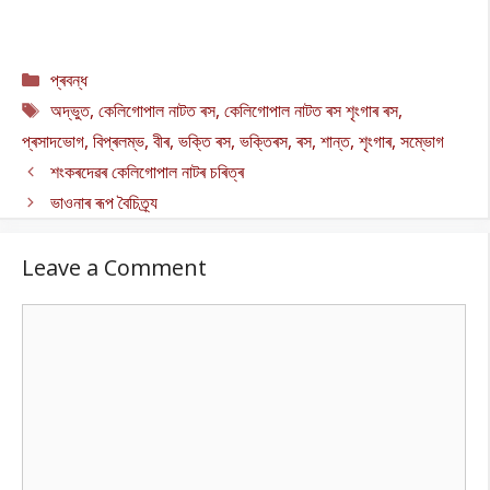
Categories
প্ৰবন্ধ
Tags
অদ্ভুত
,
কেলিগোপাল নাটত ৰস
,
কেলিগোপাল নাটত ৰস শৃংগাৰ ৰস
,
প্ৰসাদভোগ
,
বিপ্ৰলম্ভ
,
বীৰ
,
ভক্তি ৰস
,
ভক্তিৰস
,
ৰস
,
শান্ত
,
শৃংগাৰ
,
সম্ভোগ
শংকৰদেৱৰ কেলিগোপাল নাটৰ চৰিত্ৰ
ভাওনাৰ ৰূপ বৈচিত্ৰ্য
Leave a Comment
Comment