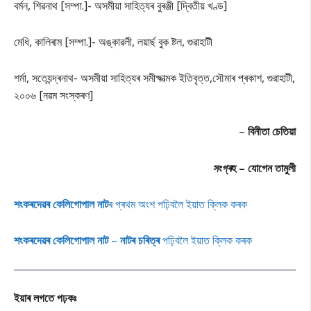
বৰ্মন, শিৱনাথ [সম্পা.]- অসমীয়া সাহিত্যৰ বুৰঞ্জী [দ্বিতীয় খণ্ড]
মেধি, কালিৰাম [সম্পা.]- অঙ্কাৱলী, লয়াৰ্ছ বুক ষ্টল, গুৱাহাটী
শৰ্মা, সত্যেন্দ্ৰনাথ- অসমীয়া সাহিত্যৰ সমীক্ষাত্মক ইতিবৃত্ত,সৌমাৰ প্ৰকাশ, গুৱাহাটী,
২০০৬ [নৱম সংস্কৰণ]
–
বিনীতা চেতিয়া
সং
গ্ৰ
হ – যোগেন তামুলী
শংকৰদেৱৰ কেলিগোপাল নাট
ৰ প্ৰথম অংশ পঢ়িবলৈ ইয়াত ক্লিক কৰক
শংকৰদেৱৰ কেলিগোপাল নাট
–
নাটৰ চৰিত্ৰ
পঢ়িবলৈ ইয়াত ক্লিক কৰক
ইয়াৰ লগতে পঢ়কঃ