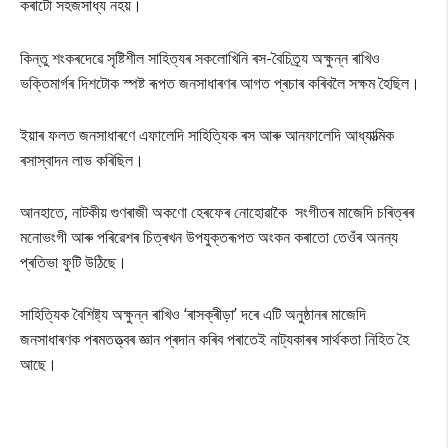
কৰাটো সহজসাধ্য নহয়।
কিন্তু শংকৰদেৱে সৃষ্টিশীল সাহিত্যৰ সকলোখিনি ৰস-বৈচিত্ৰ্য অক্ষুন্ন ৰাখিও
ভক্তিমাৰ্গৰ দিশটোক স্পষ্ট ৰূপত জনসাধাৰণৰ আগত প্ৰচাৰ কৰিবলৈ সক্ষম হৈছিল।
ইয়াৰ ফলত জনসাধাৰণে এফালেদি সাহিতি্যক ৰস আৰু আনফালেদি আধ্যাত্মিক
ৰসাস্বাদন লাভ কৰিছিল।
আনহাতে, নাটকীয় গুণৰাজী অকণো হেৰফেৰ নোহোৱাকৈ সংগীতৰ মাজেদি চৰিত্ৰৰ
মনোভংগী আৰু পৰিৱেশৰ চিত্ৰখন উপযুক্তৰূপত অংকন কৰাতো তেওঁৰ অনন্য
প্ৰতিভা ফুটি উঠিছে।
সাহিতি্যক বৈশিষ্ট্য অক্ষুন্ন ৰাখিও ‘ৰাসক্ৰীড়া’ দৰে এটি অনুষ্ঠানৰ মাজেদি
জনসাধাৰণক পৰমতত্ত্বৰ জ্ঞান প্ৰদান কৰিব পৰাতেই নাট্যকাৰৰ সাৰ্থকতা নিহিত হৈ
আছে।