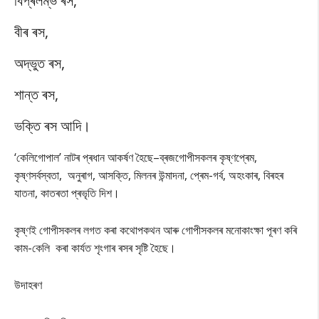
বিপ্ৰলম্ভ ৰস,
বীৰ ৰস,
অদ্ভুত ৰস,
শান্ত ৰস,
ভক্তি ৰস আদি।
‘কেলিগোপাল’ নাটৰ প্ৰধান আকৰ্ষণ হৈছে–ব্ৰজগোপীসকলৰ কৃষ্ণপ্ৰেম,
কৃষ্ণসৰ্বস্বতা, অনুৰাগ, আসক্তি, মিলনৰ উন্মাদনা, প্ৰেম-গৰ্ব, অহংকাৰ, বিৰহৰ
যাতনা, কাতৰতা প্ৰভৃতি দিশ।
কৃষ্ণই গোপীসকলৰ লগত কৰা কথোপকথন আৰু গোপীসকলৰ মনোকাংক্ষা পূৰণ কৰি
কাম-কেলি কৰা কাৰ্যত শৃংগাৰ ৰসৰ সৃষ্টি হৈছে।
উদাহৰণ