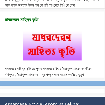
আৰু সমাজ জগতত নিজৰ নাম সোণালী আখৰেৰে লিখি থৈ যোৱা
মাধৱদেৱৰ সাহিত্য কৃতি
মাধৱদেৱৰ সাহিত্য কৃতি মহাপুৰুষ মাধৱদেৱৰ বিষয়ে ‘মহাপুৰুষ মাধৱদেৱৰ জীৱন
পৰিক্ৰমা‘, ‘মহাপুৰুষ মাধৱদেৱ – যুৱ প্ৰজন্ম আৰু আমাৰ কৰণীয়‘, ঝুমুৰা –
Assamese Article (Asomiya Lekha)