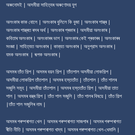
অৰুনোদই | অসমীয়া সাহিত্যৰ অৰুণোদয় যুগ
অলংকাৰ কাক বোলে | অলংকাৰ বুলিলে কি বুজা | অলংকাৰ শাস্ত্ৰ |
অলংকাৰ শাস্ত্ৰত ৰসৰ অৰ্থ | অলংকাৰ প্ৰকাৰ | অসমীয়া অলংকাৰ |
কবিতাৰ অলংকাৰ | অলংকাৰৰ ভাগ | অলংকাৰ কেই প্ৰকাৰৰ | অলংকাৰৰ
সংজ্ঞা | সাহিত্যত অলংকাৰ | কাব্যত অলংকাৰ | অনুপ্রাস অলংকাৰ |
যমক অলংকাৰ | ৰূপক অলংকাৰ |
অসমৰ তাঁত শিল্প | অসমৰ বয়ন শিল্প | তাঁতশাল অসমীয়া লোকশিল্প |
অসমীয়া লোকশিল্প তাঁতশাল | অসমৰ হস্ততাঁত | তাঁতশাল | তাঁত শালৰ
সজুলি সমূহ | অসমীয়া তাঁতশাল | অসমৰ হস্ততাঁত শিল্প | অসমীয়া তাত
শাল | অসমৰ বস্ত্ৰ শিল্প | তাঁত শাল সজুলি | তাঁত শালৰ বিষয়ে | তাঁত শিল্প
|তাঁত শাল সজুলিৰ নাম |
অসমৰ পৰম্পৰাগত খেল | অসমৰ পৰম্পৰাগত সাজপাৰ | অসমৰ পৰম্পৰাগত
ৰীতি নীতি | অসমৰ পৰম্পৰাগত খাদ্য | অসমৰ পৰম্পৰাগত খেল-ধেমালি |