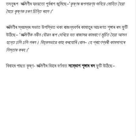
তদনুৰূপ ৰুক্মিণীৰ হৃদয়তো পূৰ্বৰাগ জন্মিছে–‘
কৃষ্ণৰ ৰূপলাৱণ্য শুনিয়ে মোহিত হৈয়া
যৈচে কৃষ্ণক চৰণ চিন্তি ৰহল।
‘
ৰুক্মিণীৰ স্বয়ম্বৰ সভাত উপস্থিত থকা ৰাজন্যবৰ্গৰ কামাতুৰ আচৰণত শৃঙ্গাৰ ৰস ফুটি
উঠিছে– ‘
ৰুক্মিণীক নবীন যৌৱন ৰূপ দেখিয়ে যত ৰাজাসৱ কামবাণে মূৰ্চিত হৈয়া আসন
হন্তে ঢলি ঢলি পৰল। বিহ্বলভাৱে কাহু কৰযোৰি বোল– হে প্ৰাণেশ্বৰী কামসাগৰে
নিস্তাৰ কৰহ।
‘
বিবাহৰ পাছত কৃষ্ণ- ৰুক্মিণীৰ বিহাৰ বৰ্ণনাত
সম্ভোগ শৃঙ্গাৰ ৰস
ফুটি উঠিছে–