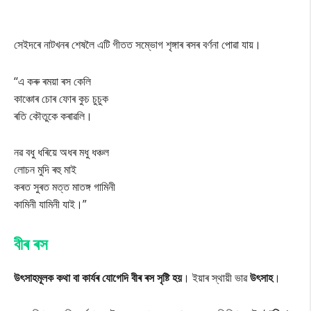
সেইদৰে নাটখনৰ শেষলৈ এটি গীতত সম্ভোগ শৃঙ্গাৰ ৰসৰ বৰ্ণনা পোৱা যায়।
‘‘
এ কৰু ৰময়া ৰস কেলি
কাঞ্চোৰ চোৰ ফোৰ কুচ চুচুক
ৰতি কৌতুকে কৰাৱলি।
নৱ বধু ধৰিয়ে অধৰ মধু ধঞ্চল
লোচন মুদি ৰহু মাই
কৰত সুৰত মত্ত মাতঙ্গ গামিনী
কামিনী যামিনী যাই।
”
বীৰ ৰস
উৎসাহমূলক কথা বা কাৰ্যৰ যোগেদি বীৰ ৰস সৃষ্টি হয়
। ইয়াৰ স্থায়ী ভাৱ
উৎসাহ
।