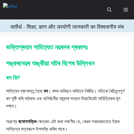
Skip
Me
to
content
सतीर्थ - शिक्षा, ज्ञान और उपयोगी जानकारी का विश्वसनीय मंच
ভক্তিপ্ৰধান সাহিত্যত নৱৰসৰ প্ৰকাশঃ
শঙ্কৰদেৱৰ অঙ্কীয়া নাটৰ বিশেষ উল্লিখন
ৰস কি?
সাহিত্যৰ প্ৰাণবস্তু হৈছে
ৰস
। ৰসৰ অবিহনে সাহিত্য নিজীৱ। গতিকে বৈচিত্ৰ্যপূৰ্ণ
ৰস সৃষ্টি কৰি পাঠকক এক অনিৰ্বচনীয় আনন্দৰ সন্ধান দিয়াটোৱেই সাহিতি্যকৰ মূল
লক্ষ্য।
অৱশ্যে
ৰসোপলব্ধিৰ
ক্ষেত্ৰত এটা কথা লক্ষণীয় যে, কেৱল সহৃদয়জনেহে ইয়াৰ
অস্তিত্ব সত্যৰূপে উপলব্ধি কৰিব পাৰে।