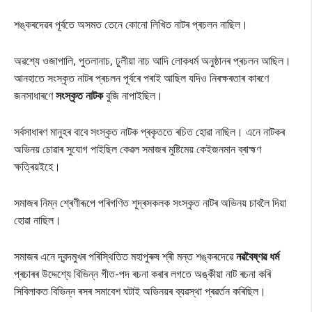
শঙ্কৰদেৱৰ পূৰ্বতে অসমত তেনে কোনো লিখিত নাটৰ প্ৰচলন নাছিল।
অৱশ্যে ওজাপালি, পুতলানাচ, ঢুলীয়া নাচ আদি লোকধৰ্ম অনুষ্ঠানৰ প্ৰচলন আছিল।
আনহাতে সংস্কৃত নাটৰ প্ৰচলন পূৰ্বৰে পৰাই আছিল যদিও নিৰক্ষৰতাৰ কাৰণে
জনসাধাৰণে
সংস্কৃত নাটক
বুজি নাপাইছিল।
সৰ্বসাধাৰণ মানুহৰ বাবে সংস্কৃত নাটক প্ৰকৃততে ৰচিত হোৱা নাছিল। এনে নাটকৰ
অভিনয় চোৱাৰ সুযোগ পাইছিল কেৱল সমাজৰ মুষ্টিমেয় কেইজনমান ব্ৰাহ্মণ
ক্ষত্ৰিয়ইহে।
সমাজৰ নিম্ন শ্ৰেণীৰূপে পৰিগণিত শূদ্ৰসকলক সংস্কৃত নাটৰ অভিনয় চাবলৈ দিয়া
হোৱা নাছিল।
সমাজৰ এনে দ্বন্দমুখৰ পৰিস্থিতিত মহাপুৰুষ শ্ৰী মন্ত শঙ্কৰদেৱে
নৱবৈষ্ণৱ ধৰ্ম
প্ৰচাৰৰ উদ্দেশ্যে বিভিন্ন গীত-পদ ৰচনা কৰাৰ লগতে অঙ্কীয়া নাট ৰচনা কৰি
সিবিলাকত বিভিন্ন ৰসৰ সমাবেশ ঘটাই অভিনয়ৰ ব্যৱস্থা প্ৰৱৰ্তন কৰিছিল।