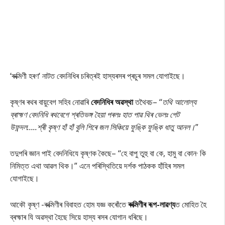
‘ৰুক্মিণী হৰণ‘ নাটত বেদনিধিৰ চৰিত্ৰই হাস্যৰসৰ প্ৰচুৰ সমল যোগাইছে।
কৃষ্ণৰ ৰথৰ বায়ুবেগ সহিব নোৱাৰি
বেদনিধিৰ অৱস্থা
তথৈবচ– ‘‘
তথি আলোল্য
ব্ৰাহ্মণ বেদনিধি ৰথবেগে শ্ৰতিভঙ্গ হৈয়া পৰলঃ হাত পাৱ থিৰ ভেলঃ পেট
উফন্দল…..শ্ৰী কৃষ্ণ হাঁ হাঁ বুলি শিৰে জল সিঞ্চিয়ে ফুঙ্কি ফুঙ্কি ধাতু আনল।
”
তদুপৰি জ্ঞান পাই বেদনিধিযে কৃষ্ণক কৈছে– ‘‘হে বাপু তুহু বা কে, হামু বা কোন· কি
নিমিত্ত এথা আৱল থিক।” এনে পৰিস্থিতিয়ে দৰ্শক পাঠকক হাঁহিৰ সমল
যোগাইছে।
আকৌ কৃষ্ণ -ৰুক্মিণীৰ বিবাহত হোম যজ্ঞ কৰোঁতে
ৰুক্মিণীৰ ৰূপ-লাৱণ্য
ত মোহিত হৈ
ব্ৰহ্মাৰ যি অৱস্থা হৈছে সিয়ে হাস্য ৰসৰ যোগান ধৰিছে।