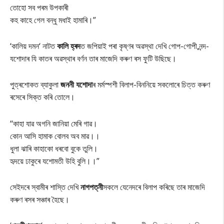
তোহো সব পৰম উপকাৰী
কহ কাহে গেল বন্ধু মধাই হামাৰি।”
‘কালিয় দমন‘ নাটত
কালি হ্ৰদ
ত জপিয়াই পৰা কৃষ্ণৰ অৱস্থা দেখি গোপ-গোপী,নন্দ-
যশোদাৰ যি কাতৰ অৱস্থাৰ বৰ্ণন তাৰ মাজেদি কৰুণ ৰস ফুটি উছিছে।
পুত্ৰশোকত ব্যাকুলা
জননী যশোদা
ৰ মৰ্মস্পশী বিলাপ-বিননিয়ে সকলোৰে চিত্ত কৰুণ
ৰসেৰে সিক্ত কৰি তোলে।
‘‘কাহা যাৱ অগনি জানিয়া মেৰি গাৱ।
কোন আসি হামাক বোলব অব মাৱ।।
ধুলা ঝাৰি কাহাকো ধৰবো বুকে তুলি।
হৃদয়ে ঢাকুৰে যশোমতী উহি বুলি।।”
সেইদৰে স্বামীৰ শাস্তি দেখি
নাগপত্নী
সকলে যেনেদৰে বিলাপ কৰিছে তাৰ মাজেদি
কৰুণ ৰসৰ সঞ্চাৰ হৈছে।