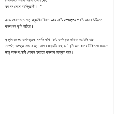
ফোকাৰয়ে শ্বাসা হ্ৰাসা ভেলি দেহা
ঘন ঘন দেখো আন্ধিয়াৰী।।
”
নৰক বধৰ পাছত মাতৃ বসুমতীৰ বিলাপ আৰু নাতি
ভগদত্ত
ৰ প্ৰতি কাতৰ উক্তিত
কৰুণ ৰস ফুটি উঠিছে।
কৃষ্ণৰ ওচৰত ভগদত্তক সমৰ্পন কৰি ‘
‘ওহি ভগদত্ত নাতিক তোহাৰি পাৱ
সমৰ্পল, আহেক ৰক্ষা কৰহ
। হামাৰ সন্ততি ৰহোক ” বুলি কৰা কাতৰ উক্তিয়ে সকলো
মাতৃ আৰু সংসাৰী লোকৰ হৃদয়তে কৰুণাৰ উদ্ৰেক কৰে।