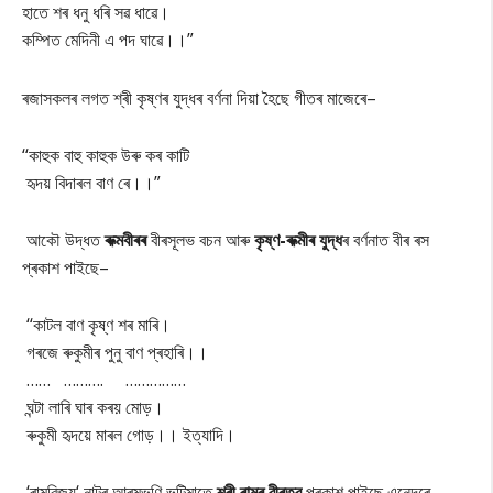
হাতে শৰ ধনু ধৰি সৱ ধাৱে।
কম্পিত মেদিনী এ পদ ঘাৱে।।
”
ৰজাসকলৰ লগত শ্ৰী কৃষ্ণৰ যুদ্ধৰ বৰ্ণনা দিয়া হৈছে গীতৰ মাজেৰে
–
‘‘
কাহুক বাহু কাহুক উৰু কৰ কাটি
হৃদয় বিদাৰল বাণ ৰে।।
”
আকৌ উদ্ধত
ৰুক্মবীৰৰ
বীৰসূলভ বচন আৰু
কৃষ্ণ-ৰুক্মীৰ যুদ্ধ
ৰ বৰ্ণনাত বীৰ ৰস
প্ৰকাশ পাইছে–
‘‘কাটল বাণ কৃষ্ণ শৰ মাৰি।
গৰজে ৰুকুমীৰ পুনু বাণ প্ৰহাৰি।।
…… ………. ……………
ঘন্টা লাৰি ঘাৰ কৰয় মোড়।
ৰুকুমী হৃদয়ে মাৰল গোড়।। ইত্যাদি।
‘ৰামবিজয়‘ নাটৰ আৰম্ভণি ভটিমাতে
শ্ৰী ৰামৰ বীৰত্ব
প্ৰকাশ পাইছে এনেদৰে–