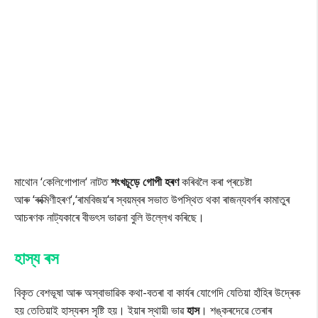
মাথোন ‘কেলিগোপাল‘ নাটত
শংখচূড়ে গোপী হৰণ
কৰিবলৈ কৰা প্ৰচেষ্টা
আৰু ‘ৰুক্মিণীহৰণ‘,‘ৰামবিজয়‘ৰ স্বয়ম্বৰ সভাত উপস্থিত থকা ৰাজন্যবৰ্গৰ কামাতুৰ
আচৰণক নাট্যকাৰে বীভৎস ভাৱনা বুলি উল্লেখ কৰিছে।
হাস্য ৰস
বিকৃত বেশভূষা আৰু অস্বাভাৱিক কথা-বতৰা বা কাৰ্যৰ যোগেদি যেতিয়া হাঁহিৰ উদ্ৰেক
হয় তেতিয়াই হাস্যৰস সৃষ্টি হয়। ইয়াৰ স্থায়ী ভাৱ
হাস
। শঙ্কৰদেৱে তেৰাৰ