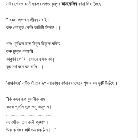
নাটৰ শেষত ৰমনীসকলৰ লগত কৃষ্ণৰ
কামকেলিৰ
বৰ্ণনা দিয়া হৈছে।
‘‘
ধ্ৰুং
:
জগজন জীৱন মধাই।
কৰু কৌতুক কেলি কামিনী মিলাই।।
পদঃ কুঞ্চিত চাৰু চিকুৰ চিবুকে ধৰিয়ে
কৰু চুম্বন বনমালী।
কাঞ্চুৰি ফোৰি ভোৰে ৰসিক কানু
কুচ নখ ঘনে ঘন ঘালি।।
”
‘
ৰামবিজয়
‘
নাটত সীতাৰ ৰূপ-লাৱণ্যৰ বৰ্ণনাৰ মাজেৰে শৃঙ্গাৰ ৰস ফুটি উঠিছে।
‘‘কি কহব ৰূপ কুমাৰীক ৰাম।
কনক পুতলি তুল তনু অনুপাম।।
…………………………………….
নৱ যৌৱন তন বদৰী প্ৰমাণ।
উৰু কৰিকৰ কটি ডমৰুক ঠান।।”