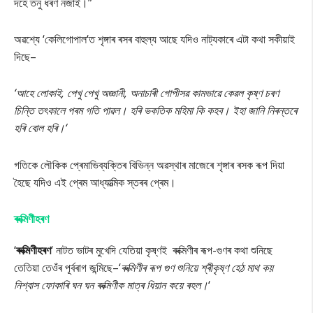
দহে তনু ধৰণ নজাই।”
অৱশ্যে ‘কেলিগোপাল‘ত শৃঙ্গাৰ ৰসৰ বাহুল্য আছে যদিও নাট্যকাৰে এটা কথা সকীয়াই
দিছে–
‘আহে লোকাই, পেখু পেখু অজ্ঞানী, অনাচাৰী গোপীসৱ কামভাৱে কেৱল কৃষ্ণ চৰণ
চিন্তি তৎকালে পৰম গতি পাৱল। হৰি ভকতিক মহিমা কি কহব। ইহা জানি নিৰন্তৰে
হৰি বোল হৰি।‘
গতিকে লৌকিক প্ৰেমাভিব্যক্তিৰ বিভিন্ন অৱস্থাৰ মাজেৰে শৃঙ্গাৰ ৰসক ৰূপ দিয়া
হৈছে যদিও এই প্ৰেম আধ্যাত্মিক স্তৰৰ প্ৰেম।
ৰুক্মিণীহৰণ
‘
ৰুক্মিণীহৰণ
‘ নাটত ভাটৰ মুখেদি যেতিয়া কৃষ্ণই ৰুক্মিণীৰ ৰূপ-গুণৰ কথা শুনিছে
তেতিয়া তেওঁৰ পূৰ্বৰাগ জন্মিছে–‘
ৰুক্মিণীৰ ৰূপ গুণ শুনিয়ে শ্ৰীকৃষ্ণ হেঠ মাথ কয়
নিশ্বাস ফোকাৰি ঘন ঘন ৰুক্মিণীক মাত্ৰ ধিয়ান কয়ে ৰহল।
‘