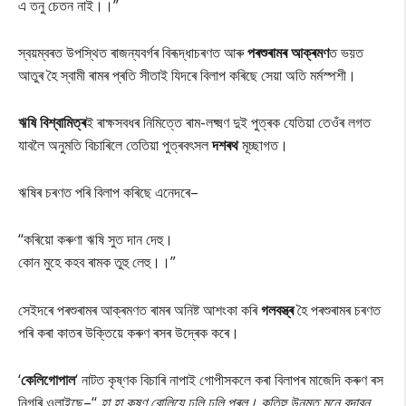
এ তনু চেতন নাই।।”
স্বয়ম্বৰত উপস্থিত ৰাজন্যবৰ্গৰ বিৰূদ্ধাচৰণত আৰু
পৰশুৰামৰ আক্ৰমণ
ত ভয়ত
আতুৰ হৈ স্বামী ৰামৰ প্ৰতি সীতাই যিদৰে বিলাপ কৰিছে সেয়া অতি মৰ্মস্পশী।
ঋষি বিশ্বামিত্ৰ
ই ৰাক্ষসবধৰ নিমিত্তে ৰাম-লক্ষ্মণ দুই পুত্ৰক যেতিয়া তেওঁৰ লগত
যাবলৈ অনুমতি বিচাৰিলে তেতিয়া পুত্ৰবৎসল
দশৰথ
মূচ্ছাগত।
ঋষিৰ চৰণত পৰি বিলাপ কৰিছে এনেদৰে–
‘‘কৰিয়ো কৰুণা ঋষি সুত দান দেহু।
কোন মুহে কহব ৰামক তুহু লেহু।।”
সেইদৰে পৰশুৰামৰ আক্ৰমণত ৰামৰ অনিষ্ট আশংকা কৰি
গলবস্ত্ৰ
হৈ পৰশুৰামৰ চৰণত
পৰি কৰা কাতৰ উক্তিয়ে কৰুণ ৰসৰ উদ্ৰেক কৰে।
‘
কেলিগোপাল
‘ নাটত কৃষ্ণক বিচাৰি নাপাই গোপীসকলে কৰা বিলাপৰ মাজেদি কৰুণ ৰস
নিগৰি ওলাইছে–‘‘
হা হা কৃষ্ণ বোলিয়ে ঢলি ঢলি পৰল। কতিহু উনমত মনে বৃন্দাবন