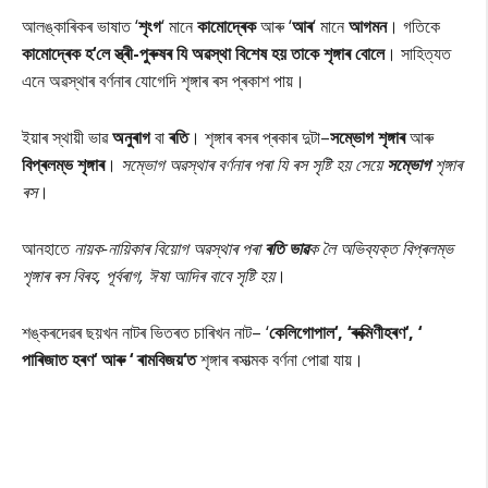
আলঙ্কাৰিকৰ ভাষাত ‘
শৃংগ
‘ মানে
কামোদ্ৰেক
আৰু ‘
আৰ
‘ মানে
আগমন
। গতিকে
কামোদ্ৰেক হ
‘
লে স্ত্ৰী-পুৰুষৰ যি অৱস্থা বিশেষ হয় তাকে শৃঙ্গাৰ বোলে
। সাহিত্যত
এনে অৱস্থাৰ বৰ্ণনাৰ যোগেদি শৃঙ্গাৰ ৰস প্ৰকাশ পায়।
ইয়াৰ স্থায়ী ভাৱ
অনুৰাগ
বা
ৰতি
। শৃঙ্গাৰ ৰসৰ প্ৰকাৰ দুটা–
সম্ভোগ শৃঙ্গাৰ
আৰু
বিপ্ৰলম্ভ শৃঙ্গাৰ
।
সম্ভোগ অৱস্থাৰ বৰ্ণনাৰ পৰা যি ৰস সৃষ্টি হয় সেয়ে
সম্ভোগ
শৃঙ্গাৰ
ৰস
।
আনহাতে
নায়ক-নায়িকাৰ বিয়োগ অৱস্থাৰ পৰা
ৰতি ভাৱ
ক লৈ অভিব্যক্ত বিপ্ৰলম্ভ
শৃঙ্গাৰ ৰস বিৰহ
, পূৰ্বৰাগ,
ঈষা আদিৰ বাবে সৃষ্টি হয়
।
শঙ্কৰদেৱৰ ছয়খন নাটৰ ভিতৰত চাৰিখন নাট– ‘
কেলিগোপাল‘, ‘ৰুক্মিণীহৰণ‘, ‘
পাৰিজাত হৰণ‘ আৰু ‘ ৰামবিজয়‘ত
শৃঙ্গাৰ ৰসাত্মক বৰ্ণনা পোৱা যায়।