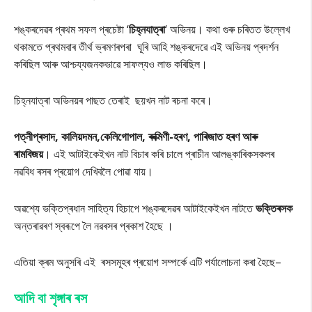
শঙ্কৰদেৱৰ প্ৰথম সফল প্ৰচেষ্টা ‘
চিহ্নযাত্ৰা
‘ অভিনয়। কথা গুৰু চৰিতত উল্লেখ
থকামতে প্ৰথমবাৰ তীৰ্থ ভ্ৰমণৰপৰা ঘূৰি আহি শঙ্কৰদেৱে এই অভিনয় প্ৰদৰ্শন
কৰিছিল আৰু আশ্চয্যজনকভাৱে সাফল্যও লাভ কৰিছিল।
চিহ্নযাত্ৰা অভিনয়ৰ পাছত তেৰাই ছয়খন নাট ৰচনা কৰে
।
পত্নীপ্ৰসাদ
, কালিয়দমন,কেলিগোপাল, ৰুক্মিণী-হৰণ,
পাৰিজাত হৰণ আৰু
ৰামবিজয়
। এই আটাইকেইখন নাট বিচাৰ কৰি চালে প্ৰাচীন আলঙ্কাৰিকসকলৰ
নৱবিধ ৰসৰ প্ৰয়োগ দেখিবলৈ পোৱা যায়।
অৱশ্যে ভক্তিপ্ৰধান সাহিত্য হিচাপে শঙ্কৰদেৱৰ আটাইকেইখন নাটতে
ভক্তিৰসক
অন্তৰাৱৰণ স্বৰূপে লৈ নৱৰসৰ প্ৰকাশ হৈছে ।
এতিয়া ক্ৰম অনুসৰি এই ৰসসমূহৰ প্ৰয়োগ সম্পৰ্কে এটি পৰ্যালোচনা কৰা হৈছে–
আদি বা শৃঙ্গাৰ ৰস