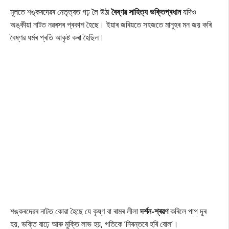
মূলতে শঙ্কৰদেৱৰ নেতৃত্বত গঢ় লৈ উঠা
বৈষ্ণৱ সাহিত্য ভক্তিপ্ৰধান
যদিও
অঙ্কীয়া নাটত নৱৰসৰ প্ৰকাশ হৈছে। ইয়াৰ জৰিয়তে সহজতে মানুহৰ মন জয় কৰি
বৈষ্ণৱ ধৰ্মৰ প্ৰতি আকৃষ্ট কৰা হৈছিল।
শঙ্কৰদেৱৰ নাটত কোৱা হৈছে যে কৃষ্ণ বা ৰামৰ লীলা
দৰ্শন-শ্ৰৱণ
কৰিলে পাপ দূৰ
হয়, ভক্তি বাঢ়ে আৰু মুক্তি লাভ হয়, গতিকে ‘নিৰন্তৰে হৰি বোল‘।