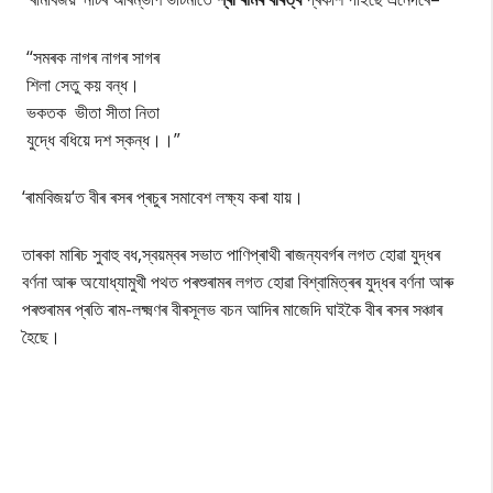
‘‘সমৰক নাগৰ নাগৰ সাগৰ
শিলা সেতু কয় বন্ধ।
ভকতক ভীতা সীতা নিতা
যুদ্ধে বধিয়ে দশ স্কন্ধ।।”
‘ৰামবিজয়‘ত বীৰ ৰসৰ প্ৰচুৰ সমাবেশ লক্ষ্য কৰা যায়।
তাৰকা মাৰিচ সুবাহু বধ,স্বয়ম্বৰ সভাত পাণিপ্ৰাথী ৰাজন্যবৰ্গৰ লগত হোৱা যুদ্ধৰ
বৰ্ণনা আৰু অযোধ্যামুখী পথত পৰশুৰামৰ লগত হোৱা বিশ্বামিত্ৰৰ যুদ্ধৰ বৰ্ণনা আৰু
পৰশুৰামৰ প্ৰতি ৰাম-লক্ষ্মণৰ বীৰসূলভ বচন আদিৰ মাজেদি ঘাইকৈ বীৰ ৰসৰ সঞ্চাৰ
হৈছে।