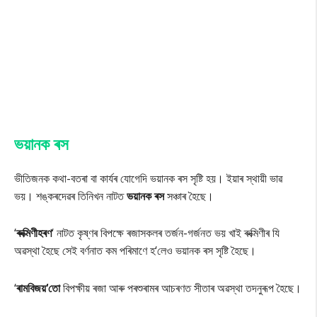
ভয়ানক ৰস
ভীতিজনক কথা-বতৰা বা কাৰ্যৰ যোগেদি ভয়ানক ৰস সৃষ্টি হয়। ইয়াৰ স্থায়ী ভাৱ
ভয়। শঙ্কৰদেৱৰ তিনিখন নাটত
ভয়ানক ৰস
সঞ্চাৰ হৈছে।
‘
ৰুক্মিণীহৰণ
‘ নাটত কৃষ্ণৰ বিপক্ষে ৰজাসকলৰ তৰ্জন-গৰ্জনত ভয় খাই ৰুক্মিণীৰ যি
অৱস্থা হৈছে সেই বৰ্ণনাত কম পৰিমাণে হ‘লেও ভয়ানক ৰস সৃষ্টি হৈছে।
‘
ৰামবিজয়‘তো
বিপক্ষীয় ৰজা আৰু পৰশুৰামৰ আচৰণত সীতাৰ অৱস্থা তদনুৰূপ হৈছে।