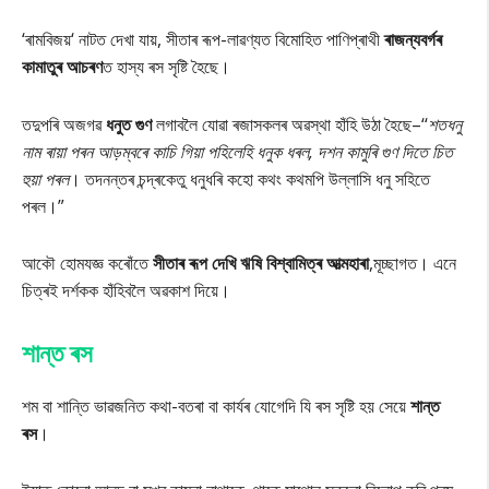
‘ৰামবিজয়‘ নাটত দেখা যায়, সীতাৰ ৰূপ-লাৱণ্যত বিমোহিত পাণিপ্ৰাথী
ৰাজন্যবৰ্গৰ
কামাতুৰ আচৰণ
ত হাস্য ৰস সৃষ্টি হৈছে।
তদুপৰি অজগৱ
ধনুত গুণ
লগাবলৈ যোৱা ৰজাসকলৰ অৱস্থা হাঁহি উঠা হৈছে–‘‘
শতধনু
নাম ৰায়া পৰন আড়ম্বৰে কাচি গিয়া পহিলেহি ধনুক ধৰল, দশন কামুৰি গুণ দিতে চিত
হুয়া পৰল
।
তদনন্তৰ চন্দ্ৰকেতু ধনুধৰি কহো কথং কথমপি উল্লাসি ধনু সহিতে
পৰল।”
আকৌ হোমযজ্ঞ কৰোঁতে
সীতাৰ ৰূপ দেখি ঋষি বিশ্বামিত্ৰ আত্মহাৰা
,মূচ্ছাগত। এনে
চিত্ৰই দৰ্শকক হাঁহিবলৈ অৱকাশ দিয়ে।
শান্ত ৰস
শম বা শান্তি ভাৱজনিত কথা-বতৰা বা কাৰ্যৰ যোগেদি যি ৰস সৃষ্টি হয় সেয়ে
শান্ত
ৰস
।