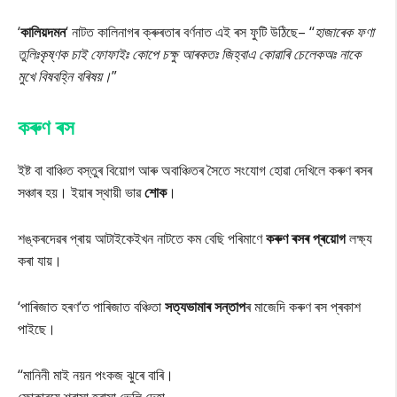
‘
কালিয়দমন
‘ নাটত কালিনাগৰ ক্ৰুৰতাৰ বৰ্ণনাত এই ৰস ফুটি উঠিছে– ‘‘
হাজাৰেক ফণা
তুলিঃকৃষ্ণক চাই ফোফাইঃ কোপে চক্ষু আৰকতঃ জিহ্বাএ কোৱাৰি চেলেকঅঃ নাকে
মুখে বিষবহ্নি বৰিষয়।
”
কৰুণ ৰস
ইষ্ট বা বাঞ্চিত বস্তুৰ বিয়োগ আৰু অবাঞ্চিতৰ সৈতে সংযোগ হোৱা দেখিলে কৰুণ ৰসৰ
সঞ্চাৰ হয়। ইয়াৰ স্থায়ী ভাৱ
শোক
।
শঙ্কৰদেৱৰ প্ৰায় আটাইকেইখন নাটতে কম বেছি পৰিমাণে
কৰুণ ৰসৰ প্ৰয়োগ
লক্ষ্য
কৰা যায়।
‘পাৰিজাত হৰণ‘ত পাৰিজাত বঞ্চিতা
সত্যভামাৰ সন্তাপ
ৰ মাজেদি কৰুণ ৰস প্ৰকাশ
পাইছে।
‘‘
মানিনী মাই নয়ন পংকজ ঝুৰে বাৰি।