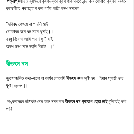
‘
পত্নীপ্ৰসাদ
‘ত ব্ৰাহ্মণে কৃষ্ণভক্তা ব্ৰাহ্মণীক ঘৰতে বন্দী কৰি থোৱাত কৃষ্ণৰ বিৰহত
ব্ৰাহ্মণীয়ে প্ৰাণত্যাগ কৰা বৰ্ণনা অতি কৰুণ ৰসাত্মক–
‘‘হৰিপদ পেখয়ে না পাৱলি মাই।
ফোকাৰয় ঘনে ধন নয়ন ঝুৰাই।।
বন্ধু বিয়োগ আসি প্ৰাণ ফুটি যাই।
অৰুণ চৰণ মনে ৰহলি ধিয়াই।।”
বীভৎস ৰস
জুগুপ্সাজনিত কথা-বতৰা বা কাৰ্যৰ যোগেদি
বীভৎস ৰস
ৰ সৃষ্টি হয়। ইয়াৰ স্থায়ী ভাৱ
ঘৃণা
[জুগুপ্সা]।
শঙ্কৰদেৱৰ নাটকেইখনত আন ৰসৰ দৰে
বীভৎস ৰস প্ৰয়োগ হোৱা নাই
বুলিয়েই ক‘ব
পাৰি।