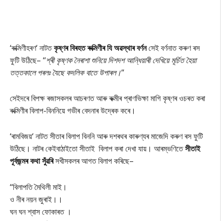
‘ৰুক্মিণীহৰণ‘ নাটত
কৃষ্ণৰ বিৰহত ৰুক্মিণীৰ যি অৱস্থাৰ বৰ্ণন
সেই বৰ্ণনাত কৰুণ ৰস
ফুটি উঠিছে– ‘‘
শ্ৰী কৃষ্ণক নৈৰাশা শুনিয়ে দিশদশ আন্ধিয়াৰী দেখিয়ে মূৰ্চিত হৈয়া
তত্তকালে পৰলঃ যৈছে কদলিক বাতে উপাৰল।
”
সেইদৰে বিপক্ষ ৰজাসকলৰ আচৰণত আৰু ৰুক্মীৰ প্ৰাণভিক্ষা মাগি কৃষ্ণৰ ওচৰত কৰা
ৰুক্মিণীৰ বিলাপ-বিননিয়ে গভীৰ বেদনাৰ উদ্ৰেক কৰে।
‘ৰামবিজয়‘ নাটত সীতাৰ বিলাপ বিননি আৰু দশৰথৰ কাৰুণ্যৰ মাজেদি কৰুণ ৰস ফুটি
উঠিছে। নাটৰ কেইবাঠাইতো সীতাই বিলাপ কৰা দেখা যায়। আৰম্ভণিতে
সীতাই
পূৰ্বজন্মৰ কথা সুঁৱৰি
সখীসকলৰ আগত বিলাপ কৰিছে–
‘‘বিলাপতি মৈথিলী মাই।
ও নীৰ নয়ন জুৰাই।।
ঘন ঘন শ্বাস ফোকাৰত ।