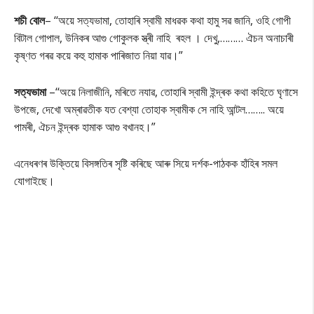
শচী বোল
– ‘‘অয়ে সত্যভামা, তোহাৰি স্বামী মাধৱক কথা হামু সৱ জানি, ওহি গোপী
বিটাল গোপাল, উনিকৰ আগু গোকুলক স্ত্ৰী নাহি ৰহল । দেখু,……… ঐচন অনাচাৰী
কৃষ্ণত গৰৱ কয়ে কহু হামাক পাৰিজাত নিয়া যাৱ।”
সত্যভামা
–‘‘অয়ে নিলাজীনি, মৰিতে নযাৱ, তোহাৰি স্বামী ইন্দ্ৰক কথা কহিতে ঘৃণাসে
উপজে, দেখো অম্ৰাৱতীক যত বেশ্যা তোহাক স্বামীক সে নাহি আন্টল…….. অয়ে
পামৰী, ঐচন ইন্দ্ৰক হামাক আগু বখানহ।”
এনেধৰণৰ উক্তিয়ে বিসঙ্গতিৰ সৃষ্টি কৰিছে আৰু সিয়ে দৰ্শক-পাঠকক হাঁহিৰ সমল
যোগাইছে।