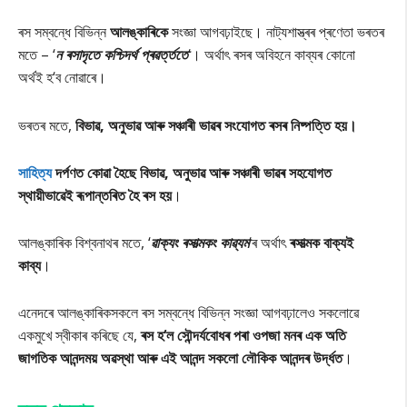
ৰস সম্বন্ধে বিভিন্ন
আলঙ্কাৰিকে
সংজ্ঞা আগবঢ়াইছে। নাট্যশাস্ত্ৰৰ প্ৰণেতা ভৰতৰ
মতে – ‘
ন ৰসাদৃতে কশ্চিদৰ্থ প্ৰৱৰ্ত্ততে
‘। অৰ্থাৎ ৰসৰ অবিহনে কাব্যৰ কোনো
অৰ্থই হ‘ব নোৱাৰে।
ভৰতৰ মতে,
বিভাৱ
, অনুভাৱ আৰু সঞ্চাৰী ভাৱৰ সংযোগত ৰসৰ নিষ্পত্তি হয়।
সাহিত্য
দৰ্পণত কোৱা হৈছে বিভাৱ,
অনুভাৱ আৰু সঞ্চাৰী ভাৱৰ সহযোগত
স্থায়ীভাৱেই ৰূপান্তৰিত হৈ ৰস হয়
।
আলঙ্কাৰিক বিশ্বনাথৰ মতে, ‘
ৱাক্যং ৰসাত্মকং কাৱ্যম
‘ৰ অৰ্থাৎ
ৰসাত্মক বাক্যই
কাব্য
।
এনেদৰে আলঙ্কাৰিকসকলে ৰস সম্বন্ধে বিভিন্ন সংজ্ঞা আগবঢ়ালেও সকলোৱে
একমুখে স্বীকাৰ কৰিছে যে,
ৰস হ‘
ল সৌন্দৰ্যবোধৰ পৰা ওপজা মনৰ এক অতি
জাগতিক আনন্দময় অৱস্থা আৰু এই আনন্দ সকলো লৌকিক আনন্দৰ উৰ্দ্ধত
।