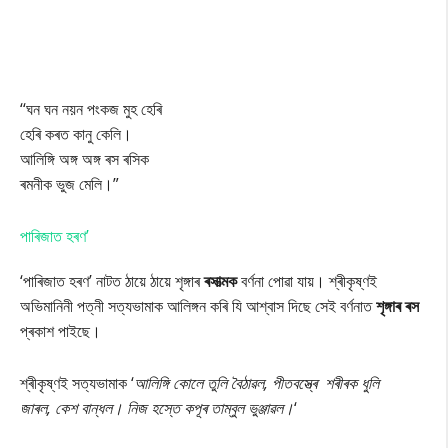
‘‘ঘন ঘন নয়ন পংকজ মুহ হেৰি
হেৰি কৰত কানু কেলি।
আলিঙ্গি অঙ্গ অঙ্গ ৰস ৰসিক
ৰমনীক ভুজ মেলি।”
পাৰিজাত হৰণ’
‘পাৰিজাত হৰণ’ নাটত ঠায়ে ঠায়ে শৃঙ্গাৰ
ৰসাত্মক
বৰ্ণনা পোৱা যায়। শ্ৰীকৃষ্ণই
অভিমানিনী পত্নী সত্যভামাক আলিঙ্গন কৰি যি আশ্বাস দিছে সেই বৰ্ণনাত
শৃঙ্গাৰ ৰস
প্ৰকাশ পাইছে।
শ্ৰীকৃষ্ণই সত্যভামাক ‘
আলিঙ্গি কোলে তুলি বৈঠাৱল, পীতবস্ত্ৰে শৰীৰক ধুলি
জাৰল, কেশ বান্ধল। নিজ হস্তে কপূৰ তাম্বুল ভুঞ্জাৱল।
‘