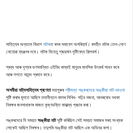
সাহিত্যৰ অন্যতম বিভাগ
নাটক
ত ৰসৰ সমাবেশ অপৰিহাৰ্য। ৰসহীন নাটক তেল-লোণ
নোহোৱা ব্যঞ্জনৰ দৰে। নাটক যিহেতু শ্ৰূয়মান দৃষ্টিবেদ্য শিল্পকৰ্ম।
শ্ৰব্য আৰু দৃশ্যৰ গুণসমন্বিত এইবিধ কাব্যই মানুহৰ মানসিক উৎকৰ্ষ সাধন কৰে
আৰু লগতে আনন্দ প্ৰদান কৰে।
অসমীয়া নাট্যসাহিত্যৰ প্ৰণেতা
মহাপুৰুষ
শ্ৰীমন্ত শঙ্কৰদেৱে অঙ্কীয়া নাট-ভাওনা
সৃষ্টি কৰাৰ মূলতে আছিল তদানীন্তন কালৰ লিখিব- পঢ়িব নজনা, আখৰবোধ নথকা
নিৰক্ষৰ জনসাধাৰণৰ মাজত কৃষ্ণভক্তি মাহাত্ম্য প্ৰচাৰ কৰা।
শঙ্কৰদেৱে যি সময়ত
অঙ্কীয়া নাট
সৃষ্টি কৰিছিল সেই সময়ত সমাজৰ সৰহ সংখ্যক
লোকেই আছিল নিৰক্ষৰ। তদুপৰি অঙ্কীয়া নাট আছিল এক অভিনৱ কলা।