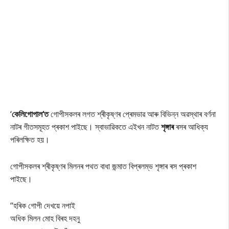
‘
কেলিগোপাল‘ত
গোপীসকলৰ লগত শ্ৰীকৃষ্ণৰ প্ৰেমভাৱ আৰু বিভিন্ন অৱস্থাৰ বৰ্ণনা
নাটৰ গীতসমূহত প্ৰকাশ পাইছে। স্বাভাৱিকতে এইখন নাটত
শৃঙ্গাৰ
ৰসৰ আধিক্য
পৰিলক্ষিত হয়।
গোপীসকলৰ শ্ৰীকৃষ্ণৰ মিলনৰ পথত বাধা জন্মাত বিপ্ৰলম্ভ শৃঙ্গাৰ ৰস প্ৰকাশ
পাইছে।
‘‘হৰিক গোপী দেখয়ে নপাই
অধিক মিলন মোহ বিৰহ দহনু