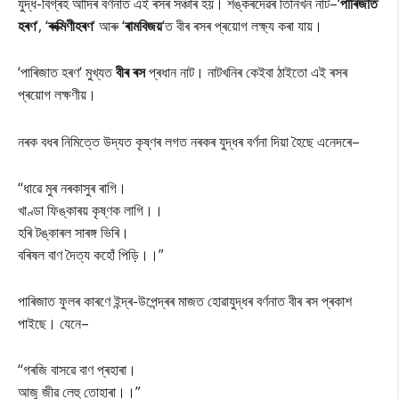
যুদ্ধ-বিগ্ৰহ আদিৰ বৰ্ণনাত এই ৰসৰ সঞ্চাৰ হয়। শঙ্কৰদেৱৰ তিনিখন নাট–‘
পাৰিজাত
হৰণ
‘, ‘
ৰুক্মিণীহৰণ
‘ আৰু ‘
ৰামবিজয়
‘ত বীৰ ৰসৰ প্ৰয়োগ লক্ষ্য কৰা যায়।
‘পাৰিজাত হৰণ‘ মুখ্যত
বীৰ ৰস
প্ৰধান নাট। নাটখনিৰ কেইবা ঠাইতো এই ৰসৰ
প্ৰয়োগ লক্ষণীয়।
নৰক বধৰ নিমিত্তে উদ্যত কৃষ্ণৰ লগত নৰকৰ যুদ্ধৰ বৰ্ণনা দিয়া হৈছে এনেদৰে–
‘‘
ধাৱে মুৰ নৰকাসুৰ ৰাগি।
খাণ্ডা ফিঙ্কাৰয় কৃষ্ণক লাগি।।
হৰি টঙ্কাৰল সাৰঙ্গ ভিৰি।
বৰিষল বাণ দৈত্য কহোঁ পিড়ি।।
”
পাৰিজাত ফুলৰ কাৰণে ইন্দ্ৰ-উপেন্দ্ৰৰ মাজত হোৱাযুদ্ধৰ বৰ্ণনাত বীৰ ৰস প্ৰকাশ
পাইছে। যেনে
–
‘‘
গৰজি বাসৱে বাণ প্ৰহাৰা।
আজু জীৱ লেহু তোহাৰা।।
”