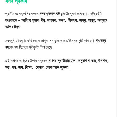
ৰসৰ প্ৰকাৰ
প্ৰাচীন আলঙ্কাৰিকসকলে
ৰসৰ প্ৰকাৰ নটা
বুলি উল্লেখ কৰিছে। সেইকেইটা
যথাক্ৰমে –
আদি বা শৃঙ্গাৰ, বীৰ, ভয়ানক, কৰুণ, বীভৎস, হাস্য, শান্ত,
অদ্ভুত
আৰু ৰৌদ্ৰ
।
মধ্যযুগীয় বৈষ্ণৱ কবিসকলে ভক্তি ৰস বুলি আন এটি ৰসৰ সৃষ্টি কৰিছে।
বাৎসল্য
ৰস
কো ৰস হিচাপে স্বীকৃতি দিয়া হৈছে।
এই নৱবিধ ভক্তিৰ উপাদানস্বৰূপ
ন-বিধ স্থায়ীভাৱ হ
‘ল–অনুৰাগ বা ৰতি, উৎসাহ,
ভয়, সম, হাস, বিস্ময়, ক্ৰোধ, শোক আৰু জুগুপ্সা।