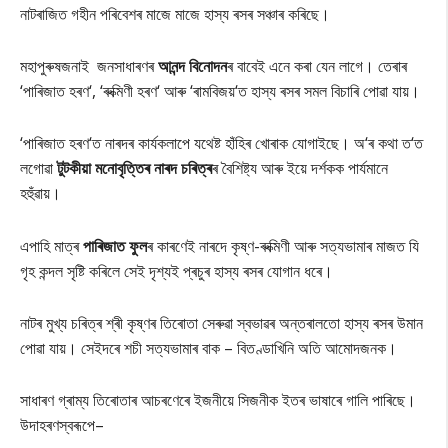
নাটৰাজিত গহীন পৰিবেশৰ মাজে মাজে হাস্য ৰসৰ সঞ্চাৰ কৰিছে।
মহাপুৰুষজনাই জনসাধাৰণৰ
আনন্দ বিনোদন
ৰ বাবেই এনে কৰা যেন লাগে। তেৰাৰ
‘পাৰিজাত হৰণ‘, ‘ৰুক্মিণী হৰণ‘ আৰু ‘ৰামবিজয়‘ত হাস্য ৰসৰ সমল বিচাৰি পোৱা যায়।
‘পাৰিজাত হৰণ‘ত নাৰদৰ কাৰ্যকলাপে যথেষ্ট হাঁহিৰ খোৰাক যোগাইছে। অ‘ৰ কথা ত‘ত
লগোৱা
টুটকীয়া মনোবৃত্তিৰ নাৰদ চৰিত্ৰ
ৰ বৈশিষ্ট্য আৰু ইয়ে দৰ্শকক পাৰ্যমানে
হহুঁৱায়।
এপাহি মাত্ৰ
পাৰিজাত ফুল
ৰ কাৰণেই নাৰদে কৃষ্ণ-ৰুক্মিণী আৰু সত্যভামাৰ মাজত যি
গৃহ কন্দল সৃষ্টি কৰিলে সেই দৃশ্যই প্ৰচুৰ হাস্য ৰসৰ যোগান ধৰে।
নাটৰ মুখ্য চৰিত্ৰ শ্ৰী কৃষ্ণৰ তিৰোতা সেৰুৱা স্বভাৱৰ অন্তৰালতো হাস্য ৰসৰ উমান
পোৱা যায়। সেইদৰে শচী সত্যভামাৰ বাক – বিতণ্ডাখিনি অতি আমোদজনক।
সাধাৰণ গ্ৰাম্য তিৰোতাৰ আচৰণেৰে ইজনীয়ে সিজনীক ইতৰ ভাষাৰে গালি পাৰিছে।
উদাহৰণস্বৰূপে–