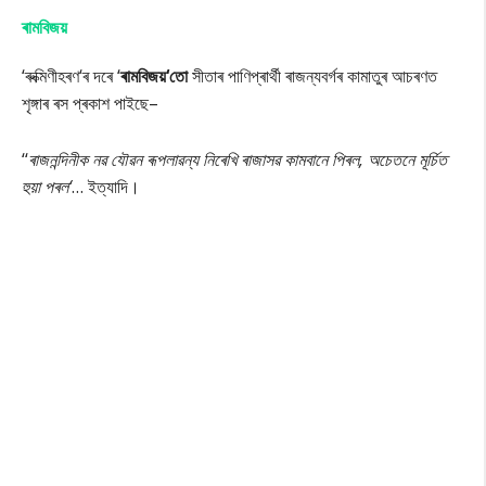
ৰামবিজয়
‘ৰুক্মিণীহৰণ‘ৰ দৰে ‘
ৰামবিজয়‘তো
সীতাৰ পাণিপ্ৰাৰ্থী ৰাজন্যবৰ্গৰ কামাতুৰ আচৰণত
শৃঙ্গাৰ
ৰস প্ৰকাশ পাইছে–
‘‘
ৰাজনন্দিনীক নৱ যৌৱন ৰূপলাৱন্য নিৰেখি ৰাজাসৱ কামবানে পিৰল, অচেতনে মূৰ্চিত
হুয়া পৰল‘
… ইত্যাদি।