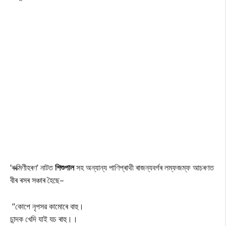
‘ৰুক্মিণীহৰণ‘ নাটত
শিশুপাল
সহ অন্যান্য পাণিপ্ৰাথী ৰাজন্যবৰ্গৰ লম্ফজম্ফ আচৰণত
বীৰ ৰসৰ সঞ্চাৰ হৈছে–
‘‘
কোপে নৃপসৱ কামোৰে বাহু।
চান্দক খেদি যাই যচ ৰাহু।।