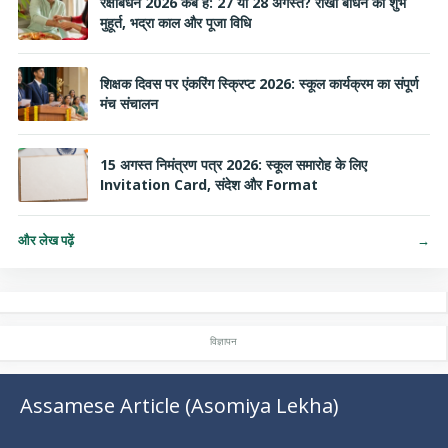
रक्षाबंधन 2026 कब है: 27 या 28 अगस्त? राखी बांधने का शुभ
मुहूर्त, भद्रा काल और पूजा विधि
शिक्षक दिवस पर एंकरिंग स्क्रिप्ट 2026: स्कूल कार्यक्रम का संपूर्ण
मंच संचालन
15 अगस्त निमंत्रण पत्र 2026: स्कूल समारोह के लिए
Invitation Card, संदेश और Format
और लेख पढ़ें
→
Assamese Article (Asomiya Lekha)