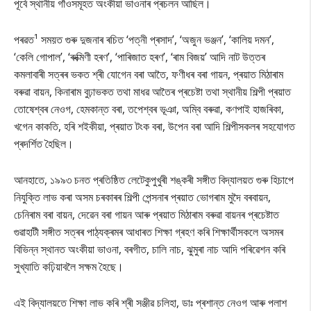
পূৰ্বে স্থানীয় গাঁওসমূহত অংকীয়া ভাওনাৰ প্ৰচলন আছিল।
পৰৱত¹ সময়ত গুৰু দুজনাৰ ৰচিত ‘পত্নী প্ৰসাদ’, ‘অজুন ভঞ্জন’, ‘কালিয় দমন’,
‘কেলি গোপাল’, ‘ৰুক্মিণী হৰণ’, ‘পাৰিজাত হৰণ’, ‘ৰাম বিজয়’ আদি নাট উত্তৰ
কমলাবাৰী সত্ৰৰ ভকত শ্ৰী যোগেন বৰা আতৈ, ফণীধৰ বৰা গায়ন, প্ৰয়াত মিঠাৰাম
বৰুৱা বায়ন, কিনাৰাম বুঢ়াভকত তথা মাধৱ আতৈৰ প্ৰচেষ্টা তথা স্থানীয় শিল্পী প্ৰয়াত
তোষেশ্বৰ নেওগ, হেমকান্ত বৰা, তপেশ্বৰ ভূঞা, অম্বি বৰুৱা, কণপাই হাজৰিকা,
খগেন কাকতি, হৰি শইকীয়া, প্ৰয়াত টংক বৰা, উপেন বৰা আদি শিল্পীসকলৰ সহযোগত
প্ৰদৰ্শিত হৈছিল।
আনহাতে, ১৯৯৩ চনত প্ৰতিষ্ঠিত লেটেকুপুখুৰী শঙ্কৰী সঙ্গীত বিদ্যালয়ত গুৰু হিচাপে
নিযুক্তি লাভ কৰা অসম চৰকাৰৰ শিল্পী পেন্সনাৰ প্ৰয়াত ভোগৰাম মুদৈ বৰবায়ন,
চেনিৰাম বৰা বায়ন, দেৱেন বৰা গায়ন আৰু প্ৰয়াত মিঠাৰাম বৰুৱা বায়নৰ প্ৰচেষ্টাত
গুৱাহাটী সঙ্গীত সত্ৰৰ পাঠ্যক্ৰমৰ আধাৰত শিক্ষা গ্ৰহণ কৰি শিক্ষাৰ্থীসকলে অসমৰ
বিভিন্ন স্থানত অংকীয়া ভাওনা, বৰগীত, চালি নাচ, ঝুমুৰা নাচ আদি পৰিৱেশন কৰি
সুখ্যাতি কঢ়িয়াবলৈ সক্ষম হৈছে।
এই বিদ্যালয়তে শিক্ষা লাভ কৰি শ্ৰী সঞ্জীৱ চলিহা, ডাঃ প্ৰশান্ত নেওগ আৰু পলাশ