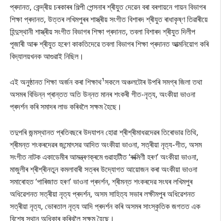
প্ৰদানত, কেন্দ্ৰীয় চৰকাৰৰ শিল্পী পেন্সনাৰ শ্ৰীযুত দেৱেন বৰা বৰগায়নে গায়ন বিভাগৰ
শিক্ষা প্ৰদানত, উত্তৰ লখিমপুৰৰ শাস্ত্ৰীয় সংগীত বিশাৰদ শ্ৰীযুত ৰাধাকৃষ্ণ তিৱাৰীয়ে
হিন্দুস্থানী শাস্ত্ৰীয় সংগীত বিভাগৰ শিক্ষা প্ৰদানত, তবলা বিশাৰদ শ্ৰীযুত দিলীপ
পূজাৰী আৰু শ্ৰীযুত হৰেণ কাকতিদেৱে তবলা বিভাগৰ শিক্ষা প্ৰদানত আত্মনিয়োগ কৰি
বিদ্যালয়খনক আগুৱাই নিছিল।
এই অনুষ্ঠানত শিক্ষা অৰ্জন কৰা শিক্ষাথ¹সকলে অঞ্চলটোৰ উপৰি সমগ্ৰ জিলা তথা
অসমৰ বিভিন্ন প্ৰান্তত অতি উন্নত মানৰ শংকৰী গীত-নৃত্য, অংকীয়া ভাওনা
প্ৰদৰ্শন কৰি সমাদৰ লাভ কৰিবলৈ সক্ষম হৈছে।
তদুপৰি জন্মস্থানত প্ৰতিবছৰে উদযাপন হোৱা শ্ৰীশ্ৰীমাধৱদেৱৰ তিৰোভাৱ তিথি,
শ্ৰীমন্ত শংকৰদেৱৰ জন্মোৎসৱ আদিত অংকীয়া ভাওনা, সত্ৰীয়া নৃত্য-গীত, অসম
সংগীত নাটক একাডেমীৰ আমন্ত্ৰণক্ৰমে গুৱাহাটীত ‘ৰুক্মিণী হৰণ’ অংকীয়া ভাওনা,
মাজুলীৰ শ্ৰীশ্ৰীনতুন কমলাবাৰী সত্ৰৰ উদ্যোগত আয়োজন কৰা অংকীয়া ভাওনা
সমাৰোহত ‘পাৰিজাত হৰণ’ ভাওনা প্ৰদৰ্শন, শ্ৰীমন্ত শংকৰদেৱ সংঘৰ লখিমপুৰ
অধিৱেশনত সত্ৰীয়া নৃত্য প্ৰদৰ্শন, অসম সাহিত্য সভাৰ লক্ষীমপুৰ অধিৱেশনত
সত্ৰীয়া নৃত্য, ভোৰতাল নৃত্য আদি প্ৰদৰ্শন কৰি অসমৰ সাংস্কৃতিক জগতত এক
বিশেষ স্থান অধিকাৰ কৰিবলৈ সক্ষম হৈছে।