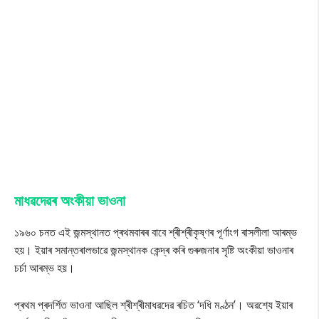
মাধৱদেৱৰ অংকীয়া ভাওনা
১৯৬০ চনত এই জন্মস্থানত প্ৰথমবাৰৰ বাবে শ্ৰীশ্ৰীকৃষ্ণৰ পূৰ্ণাংগ ৰাসলীলা আৰম্ভ
হয়। ইয়াৰ সমান্তৰালভাৱে জন্মস্থানক কেন্দ্ৰ কৰি গুৰুজনাৰ সৃষ্টি অংকীয়া ভাওনাৰ
চৰ্চা আৰম্ভ হয়।
প্ৰথম প্ৰদৰ্শিত ভাওনা আছিল শ্ৰীশ্ৰীমাধৱদেৱ ৰচিত ‘দধি মণ্ঠন’। অৱশ্যে ইয়াৰ