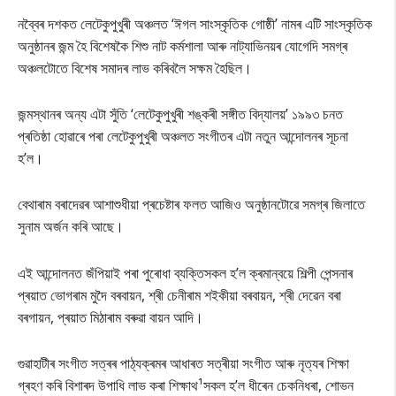
নব্বৈৰ দশকত লেটেকুপুখুৰী অঞ্চলত ‘ঈগল সাংস্কৃতিক গোষ্ঠী’ নামৰ এটি সাংস্কৃতিক
অনুষ্ঠানৰ জন্ম হৈ বিশেষকৈ শিশু নাট কৰ্মশালা আৰু নাট্যাভিনয়ৰ যোগেদি সমগ্ৰ
অঞ্চলটোতে বিশেষ সমাদৰ লাভ কৰিবলৈ সক্ষম হৈছিল।
জন্মস্থানৰ অন্য এটা সুঁতি ‘লেটেকুপুখুৰী শঙ্কৰী সঙ্গীত বিদ্যালয়’ ১৯৯৩ চনত
প্ৰতিষ্ঠা হোৱাৰে পৰা লেটেকুপুখুৰী অঞ্চলত সংগীতৰ এটা নতুন আন্দোলনৰ সূচনা
হ’ল।
বেথাৰাম বৰাদেৱৰ আশাশুধীয়া প্ৰচেষ্টাৰ ফলত আজিও অনুষ্ঠানটোৱে সমগ্ৰ জিলাতে
সুনাম অৰ্জন কৰি আছে।
এই আন্দোলনত জঁপিয়াই পৰা পুৰোধা ব্যক্তিসকল হ’ল ক্ৰমান্বয়ে শিল্পী পেন্সনাৰ
প্ৰয়াত ভোগৰাম মুদৈ বৰবায়ন, শ্ৰী চেনীৰাম শইকীয়া বৰবায়ন, শ্ৰী দেৱেন বৰা
বৰগায়ন, প্ৰয়াত মিঠাৰাম বৰুৱা বায়ন আদি।
গুৱাহাটীৰ সংগীত সত্ৰৰ পাঠ্যক্ৰমৰ আধাৰত সত্ৰীয়া সংগীত আৰু নৃত্যৰ শিক্ষা
গ্ৰহণ কৰি বিশাৰদ উপাধি লাভ কৰা শিক্ষাথ¹সকল হ’ল ধীৰেন চেকনিধৰা, শোভন