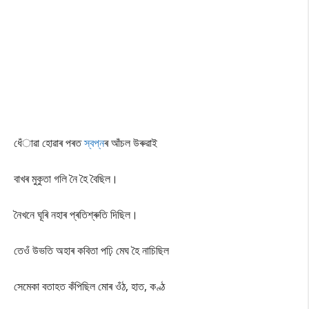
ধেঁাৱা হোৱাৰ পৰত
স্বপ্ন
ৰ আঁচল উৰুৱাই
বাখৰ মুকুতা গলি নৈ হৈ বৈছিল।
নৈখনে ঘূৰি নহাৰ প্ৰতিশ্ৰুতি দিছিল।
তেওঁ উভতি অহাৰ কবিতা পঢ়ি মেঘ হৈ নাচিছিল
সেমেকা বতাহত কঁপিছিল মোৰ ওঁঠ, হাত, কণ্ঠ