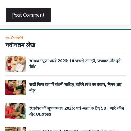
नया और उपयोगी
नवीनतम लेख
रक्षाबंधन पूजा थाली 2026: 10 जरूरी सामग्री, सजावट और पूरी
विधि
राखी किस हाथ में बांधनी चाहिए? दाहिने हाथ का कारण, नियम और
मंत्र
रक्षाबंधन की शुभकामनाएं 2026: भाई-बहन के लिए 50+ प्यारे संदेश
और Quotes