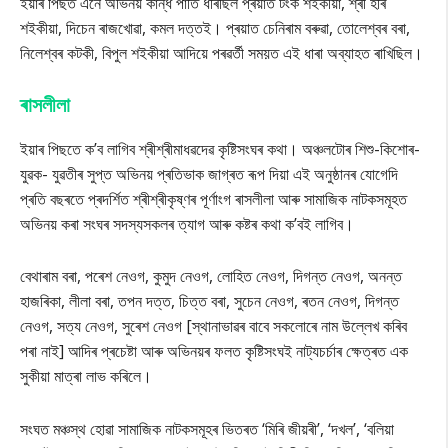
ইয়াৰ পিছত এনে অভিনয় কান্ধ পাতি ধৰিছিল প্ৰয়াত টংক শইকীয়া, শ্ৰী হৰি
শইকীয়া, দিচেন ৰাজখোৱা, কমল দত্তই। প্ৰয়াত চেনিৰাম বৰুৱা, তোলেশ্বৰ বৰা,
নিলেশ্বৰ কটকী, বিপুল শইকীয়া আদিয়ে পৰৱৰ্তী সময়ত এই ধাৰা অব্যাহত ৰাখিছিল।
ৰাসলীলা
ইয়াৰ পিছতে ক’ব লাগিব শ্ৰীশ্ৰীমাধৱদেৱ কৃষ্টিসংঘৰ কথা। অঞ্চলটোৰ শিশু-কিশোৰ-
যুৱক- যুৱতীৰ সুপ্ত অভিনয় প্ৰতিভাক জাগ্ৰত ৰূপ দিয়া এই অনুষ্ঠানৰ যোগেদি
প্ৰতি বছৰতে প্ৰদৰ্শিত শ্ৰীশ্ৰীকৃষ্ণৰ পূৰ্ণাংগ ৰাসলীলা আৰু সামাজিক নাটকসমূহত
অভিনয় কৰা সংঘৰ সদস্যসকলৰ ত্যাগ আৰু কষ্টৰ কথা ক’বই লাগিব।
বেথাৰাম বৰা, পৰেশ নেওগ, কুমুদ নেওগ, লোহিত নেওগ, দিগন্ত নেওগ, অনন্ত
হাজৰিকা, লীলা বৰা, তপন দত্ত, চিত্ত বৰা, সুচেন নেওগ, ৰতন নেওগ, দিগন্ত
নেওগ, সত্য নেওগ, সুৰেশ নেওগ [স্থানাভাৱৰ বাবে সকলোৰে নাম উল্লেখ কৰিব
পৰা নাই] আদিৰ প্ৰচেষ্টা আৰু অভিনয়ৰ ফলত কৃষ্টিসংঘই নাট্যচৰ্চাৰ ক্ষেত্ৰত এক
সুকীয়া মাত্ৰা লাভ কৰিলে।
সংঘত মঞ্চস্থ হোৱা সামাজিক নাটকসমূহৰ ভিতৰত ‘মিৰি জীয়ৰী’, ‘দখল’, ‘বলিয়া