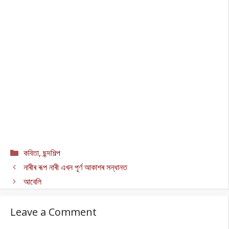
Categories
কবিতা
,
ছন্দশিল্প
নাৰীৰ ৰূপ নাৰী এখন পূৰ্ণ আকাশৰ সন্ধানত
আবেলি
Leave a Comment