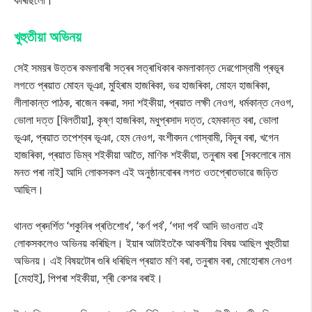
কৰিছিলোঁ।
খুহুতীয়া অভিনয়
সেই সময়ৰ উত্তৰ কমলাবাৰী সত্ৰৰ সত্ৰাধিকাৰ কমলাকান্ত দেৱগোস্বামী প্ৰভূৰ
লগতে প্ৰয়াত মোহন ভূঞা, মুহিৰাম হাজৰিকা, ভৱ হাজৰিকা, মোহন হাজৰিকা,
লীলাকান্ত পাঠক, ৰাজেন বৰুৱা, সদা শইকীয়া, প্ৰয়াত লক্ষী নেওগ, ধৰ্মকান্ত নেওগ,
ভোলা দত্ত [বিলতীয়া], কৃষ্ণ হাজৰিকা, মধুপ্ৰসাদ দত্ত, হেমকান্ত বৰা, ভোলা
ভূঞা, প্ৰয়াত তপেশ্বৰ ভূঞা, হেম নেওগ, বংশীবদন গোস্বামী, বিদূৰ বৰা, খগেন
হাজৰিকা, প্ৰয়াত ডিম্ব শইকীয়া আতৈ, মাণিক শইকীয়া, তনুৰাম বৰা [সকলোৰে নাম
মনত পৰা নাই] আদি লোকসকল এই অনুষ্ঠানবোৰৰ লগত ওতপ্ৰোতভাৱে জড়িত
আছিল।
থানত প্ৰদৰ্শিত ‘শকুনিৰ প্ৰতিশোধ’, ‘কৰ্ণ পৰ্ব’, ‘গদা পৰ্ব’ আদি ভাওনাত এই
লোকসকলেও অভিনয় কৰিছিল। ইয়াৰ আটাইতকৈ আকৰ্ষণীয় বিষয় আছিল খুহুতীয়া
অভিনয়। এই বিষয়টোৰ গুৰি ধৰিছিল প্ৰয়াত মণি বৰা, তনুৰাম বৰা, মোহোৰাম নেওগ
[মেহাই], পিপৰা শইকীয়া, শ্ৰী কেশৱ বৰাই।