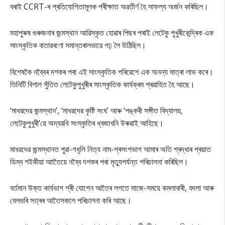
বৰাই CCRT-ৰ প্ৰতিযোগিতামূলক পৰীক্ষাত অৱতীৰ্ণ হৈ সাফল্য অৰ্জন কৰিছিল।
মহাপুৰুষ গুৰুজনাৰ জন্মস্থান আৱিস্কৃত হোৱাৰ পিছৰ পৰাই লেটেকু পুখুৰীকেন্দ্ৰিক এক
সাংস্কৃতিক বাতাৱৰণো সমান্তৰালভাৱে গঢ় লৈ উঠিছিল।
বিশেষকৈ নব্বৈৰ দশকৰ পৰা এই সাংস্কৃতিক পৰিৱেশে এক অনন্য মাত্ৰা লাভ কৰে।
তিনিটি বিশাল সুঁতিত লেটেকুপুখুৰীৰ সাংস্কৃতিক কাৰ্যক্ৰম প্ৰৱাহিত হৈ আছে।
‘মাধৱদেৱ জন্মস্থান’, ‘মাধৱদেৱ কৃষ্টি সংঘ’ আৰু ‘শঙ্কৰী সঙ্গীত বিদ্যালয়,
লেটেকুপুখুৰী’য়ে অদ্যৱধি সংস্কৃতিৰ ধ্বজাখনি উৰুৱাই আহিছে।
মাধৱদেৱ জন্মস্থানত পুৱা-গধূলি নিত্য নাম-প্ৰসংগভাগ আমাৰ অতি শ্ৰদ্ধাৰ প্ৰয়াত
ডিম্ব শইকীয়া আাতৈয়ে নব্বৈ দশকৰ পৰা মৃতু্যপৰ্যন্ত পৰিচালনা কৰিছিল।
বৰ্তমান উক্ত কাৰ্যভাগ শ্ৰী যোগেন আতৈৰ লগতে মাজে-সময়ে কমলাবাৰী, বদলা আৰু
বেলগুৰি সত্ৰৰ আতৈসকলে পৰিচালনা কৰি আছে।