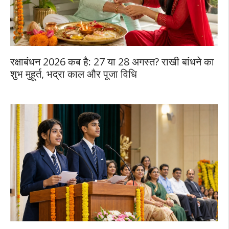
रक्षाबंधन 2026 कब है: 27 या 28 अगस्त? राखी बांधने का
शुभ मुहूर्त, भद्रा काल और पूजा विधि