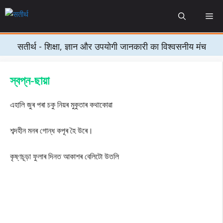
Skip
Me
to
content
सतीर्थ - शिक्षा, ज्ञान और उपयोगी जानकारी का विश्वसनीय मंच
স্বপ্ন-ছায়া
এহালি জুৰ পৰা চকু নিয়ৰ মুকুতাৰ কথাকোৱা
শব্দহীন মনৰ গোন্ধ কপূৰ হৈ উৰে।
কৃষ্ণচূড়া ফুলাৰ দিনত আকাশৰ বেলিটো উতলি