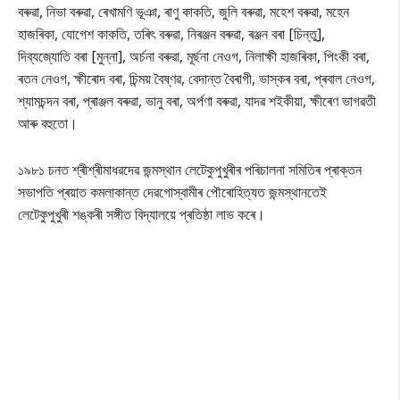
বৰুৱা, নিভা বৰুৱা, ৰেখামণি ভূঞা, ৰাণু কাকতি, জুলি বৰুৱা, মহেশ বৰুৱা, মহেন
হাজৰিকা, যোগেশ কাকতি, তৰিৎ বৰুৱা, নিৰঞ্জন বৰুৱা, ৰঞ্জন বৰা [চিন্তু],
দিব্যজ্যোতি বৰা [মুন্না], অৰ্চনা বৰুৱা, মূৰ্ছনা নেওগ, নিলাক্ষী হাজৰিকা, পিংকী বৰা,
ৰতন নেওগ, ক্ষীৰোদ বৰা, চিন্ময় বৈষ্ণৱ, বেদান্ত বৈৰাগী, ভাস্কৰ বৰা, প্ৰবাল নেওগ,
শ্যামচন্দন বৰা, প্ৰাঞ্জল বৰুৱা, ভানু বৰা, অৰ্পণা বৰুৱা, যাদৱ শইকীয়া, ক্ষীৰেণ ভাগৱতী
আৰু বহুতো।
১৯৮১ চনত শ্ৰীশ্ৰীমাধৱদেৱ জন্মস্থান লেটেকুপুখুৰীৰ পৰিচালনা সমিতিৰ প্ৰাক্তন
সভাপতি প্ৰয়াত কমলাকান্ত দেৱগোস্বামীৰ পৌৰোহিত্যত জন্মস্থানতেই
লেটেকুপুখুৰী শঙ্কৰী সঙ্গীত বিদ্যালয়ে প্ৰতিষ্ঠা লাভ কৰে।