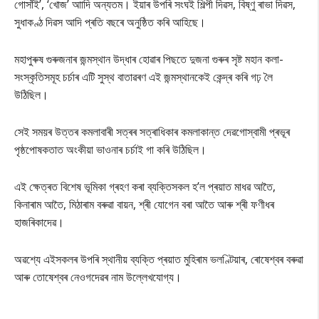
গোসাঁই’, ‘খোজ’ আাদি অন্যতম। ইয়াৰ উপৰি সংঘই শিল্পী দিৱস, বিষ্ণু ৰাভা দিৱস,
সুধাকণ্ঠ দিৱস আদি প্ৰতি বছৰে অনুষ্ঠিত কৰি আহিছে।
মহাপুৰুষ গুৰুজনাৰ জন্মস্থান উদ্ধাৰ হোৱাৰ পিছতে দুজনা গুৰুৰ সৃষ্ট মহান কলা-
সংস্কৃতিসমূহ চৰ্চাৰ এটি সুস্থ বাতাৱৰণ এই জন্মস্থানকেই কেন্দ্ৰ কৰি গঢ় লৈ
উঠিছিল।
সেই সময়ৰ উত্তৰ কমলাবাৰী সত্ৰৰ সত্ৰাধিকাৰ কমলাকান্ত দেৱগোস্বামী প্ৰভূৰ
পৃষ্ঠপোষকতাত অংকীয়া ভাওনাৰ চৰ্চাই গা কৰি উঠিছিল।
এই ক্ষেত্ৰত বিশেষ ভূমিকা গ্ৰহণ কৰা ব্যক্তিসকল হ’ল প্ৰয়াত মাধৱ আতৈ,
কিনাৰাম আতৈ, মিঠাৰাম বৰুৱা বায়ন, শ্ৰী যোগেন বৰা আতৈ আৰু শ্ৰী ফণীধৰ
হাজৰিকাদেৱ।
অৱশ্যে এইসকলৰ উপৰি স্থানীয় ব্যক্তি প্ৰয়াত মুহিৰাম ভলণ্টিয়াৰ, ৰোষেশ্বৰ বৰুৱা
আৰু তোষেশ্বৰ নেওগদেৱৰ নাম উল্লেখযোগ্য।