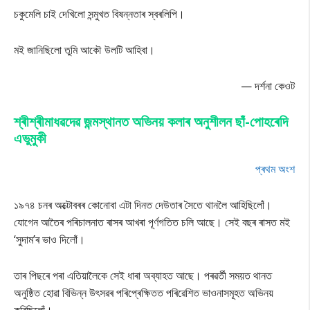
চকুমেলি চাই দেখিলো সন্মুখত বিষন্নতাৰ স্বৰলিপি।
মই জানিছিলো তুমি আকৌ উলটি আহিবা।
— দৰ্শনা কেওট
শ্ৰীশ্ৰীমাধৱদেৱ জন্মস্থানত অভিনয় কলাৰ অনুশীলন ছাঁ-পোহৰেদি
এভুমুকী
প্ৰথম অংশ
১৯৭৪ চনৰ অক্টোবৰৰ কোনোবা এটা দিনত দেউতাৰ সৈতে থানলৈ আহিছিলোঁ।
যোগেন আতৈৰ পৰিচালনাত ৰাসৰ আখৰা পূৰ্ণগতিত চলি আছে। সেই বছৰ ৰাসত মই
‘সুদাম’ৰ ভাও দিলোঁ।
তাৰ পিছৰে পৰা এতিয়ালৈকে সেই ধাৰা অব্যাহত আছে। পৰৱৰ্তী সময়ত থানত
অনুষ্ঠিত হোৱা বিভিন্ন উৎসৱৰ পৰিপ্ৰেক্ষিতত পৰিৱেশিত ভাওনাসমূহত অভিনয়