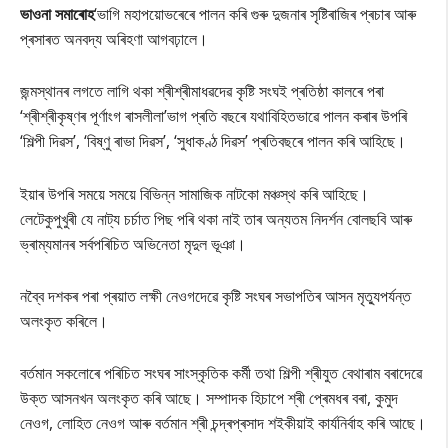
ভাওনা সমাৰোহ
‘ভাগি মহাপয়োভৰেৰে পালন কৰি গুৰু দুজনাৰ সৃষ্টিৰাজিৰ প্ৰচাৰ আৰু
প্ৰসাৰত অনবদ্য অৰিহণা আগবঢ়ালে।
জন্মস্থানৰ লগতে লাগি থকা শ্ৰীশ্ৰীমাধৱদেৱ কৃষ্টি সংঘই প্ৰতিষ্ঠা কালৰে পৰা
‘শ্ৰীশ্ৰীকৃষ্ণৰ পূৰ্ণাংগ ৰাসলীলা’ভাগ প্ৰতি বছৰে যথাবিহিতভাৱে পালন কৰাৰ উপৰি
‘শিল্পী দিৱস’, ‘বিষ্ণু ৰাভা দিৱস’, ‘সুধাকণ্ঠ দিৱস’ প্ৰতিবছৰে পালন কৰি আহিছে।
ইয়াৰ উপৰি সময়ে সময়ে বিভিন্ন সামাজিক নাটকো মঞ্চস্থ কৰি আহিছে।
লেটেকুপুখুৰী যে নাট্য চৰ্চাত পিছ পৰি থকা নাই তাৰ অন্যতম নিদৰ্শন বোলছবি আৰু
ভ্ৰাম্যমানৰ সৰ্বপৰিচিত অভিনেতা মৃদুল ভূঞা।
নব্বৈ দশকৰ পৰা প্ৰয়াত লক্ষী নেওগদেৱে কৃষ্টি সংঘৰ সভাপতিৰ আসন মৃতু্যপৰ্যন্ত
অলংকৃত কৰিলে।
বৰ্তমান সকলোৰে পৰিচিত সংঘৰ সাংস্কৃতিক কৰ্মী তথা শিল্পী শ্ৰীযুত বেথাৰাম বৰাদেৱে
উক্ত আসনখন অলংকৃত কৰি আছে। সম্পাদক হিচাপে শ্ৰী প্ৰেমধৰ বৰা, কুমুদ
নেওগ, লোহিত নেওগ আৰু বৰ্তমান শ্ৰী চন্দ্ৰপ্ৰসাদ শইকীয়াই কাৰ্যনিৰ্বাহ কৰি আছে।