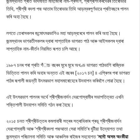
জন্মস্থানত প্ৰতি ভাদমাহত মাহজোৰা নাম-প্ৰসংগ, শ্ৰীশ্ৰীশংকৰদেৱৰ তিৰোভাৱ
তিথি, শ্ৰীশ্ৰী বদলা পদ্ম আতাৰ তিৰোভাৱ তিথি আড়ম্বৰপূৰ্ণভাৱে প্ৰতিবছৰে পালন
কৰি অহা হৈছে।
লগতে তেৰাসকলৰ জন্মোৎসৱভাগিও মহা আড়ম্বৰেৰে পালন কৰি অহা হৈছে।
জন্মস্থানৰ ভাগৱতীসকলৰ দ্বাৰা সাপ্তাহিক ভাগৱত পাঠ আৰু আইসকলৰ দ্বাৰা
সাপ্তাহিক নাম-কীৰ্তন নিয়মিত ৰূপত চলি আছে।
১৯৮৭ চনৰ পৰা প্ৰতি পঁঁাচ বছৰৰ মূৰে মূৰে অখণ্ড ভাগৱত পাঠভাগি ৰাজি্যক
ভিত্তিত পালন কৰি অহাৰ অন্তত এই বছৰৰ [২০১৭ চন] ৪ এপ্ৰিলৰ পৰা ভাগৱত
পাঠৰ ৰূপালী জয়ন্তী উৎসৱভাগ মহাসমাৰোহেৰে উদযাপন কৰিবলৈ লোৱা হৈছে।
এই উৎসৱভাগ পালনৰ অৰ্থে শ্ৰীশ্ৰীজনাৰ্দন দেৱগোস্বামীৰ সভাপতিত্বত এখনি
শক্তিশালী উদযাপন সমিতি গঠন কৰা হৈছে।
২০১৫ চনত শ্ৰীশ্ৰীউত্তৰ কমলাবাৰী সত্ৰৰ সত্ৰাধিকাৰ প্ৰভূ শ্ৰীশ্ৰীজনাৰ্দন
দেৱগোস্বামী আৰু ‘শ্ৰীশ্ৰীবদলা পদ্মআতা সেৱা সমিতি’ৰ যুটীয়া উদ্যোগত তথা
জন্মস্থান পৰিচালনা সমিতি আৰু আঞ্চলিক ৰাইজৰ সহযোগত ‘
সদৌ অসম অংকীয়া