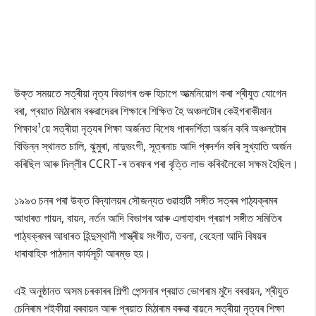
উক্ত সময়তে সত্ৰীয়া নৃত্য বিভাগৰ গুৰু হিচাপে আত্মনিয়োগ কৰা শ্ৰীযুত যোগেন
বৰা, প্ৰয়াত মিঠাৰাম বৰুৱাদেৱৰ শিক্ষাৰে শিক্ষিত হৈ অঞ্চলটোৰ কেইগৰাকীমান
শিক্ষাথ¹য়ে সত্ৰীয়া নৃত্যৰ শিক্ষা অৰ্জনত বিশেষ পাৰদৰ্শিতা অৰ্জন কৰি অঞ্চলটোৰ
বিভিন্ন স্থানত চালি, ঝুমুৰা, নাদুভংগী, সূত্ৰনাচ আদি প্ৰদৰ্শন কৰি সুখ্যাতি অৰ্জন
কৰিছিল আৰু দিল্লীৰ CCRT-ৰ তৰফৰ পৰা বৃত্তি লাভ কৰিবলৈকো সক্ষম হৈছিল।
১৯৯৩ চনৰ পৰা উক্ত বিদ্যালয়ৰ সৌজন্যত গুৱাহাটী সঙ্গীত সত্ৰৰ পাঠ্যক্ৰমৰ
আধাৰত গায়ন, বায়ন, নৰ্তন আদি বিভাগৰ আৰু এলাহাবাদ প্ৰয়াগ সঙ্গীত সমিতিৰ
পাঠ্যক্ৰমৰ আধাৰত হিন্দুস্থানী শাস্ত্ৰীয় সংগীত, তবলা, বেহেলা আদি বিষয়ৰ
ধাৰাবাহিক পাঠদান কাৰ্যসূচী আৰম্ভ হয়।
এই অনুষ্ঠানত অসম চৰকাৰৰ শিল্পী পেন্সনাৰ প্ৰয়াত ভোগৰাম মুদৈ বৰবায়ন, শ্ৰীযুত
চেনিৰাম শইকীয়া বৰবায়ন আৰু প্ৰয়াত মিঠাৰাম বৰুৱা বায়নে সত্ৰীয়া নৃত্যৰ শিক্ষা