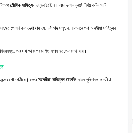
ৰিমাণে
মৌখিক সাহিত্য
ৰ উদ্ভৱ হৈছিল। এটা ভাষাৰ বুৰঞ্জী নিৰ্ণয় কৰিব পাৰি
 সহমত পোষণ কৰা দেখা যায় যে,
চৰ্যা পদ
সমূহ ৰচনাকালৰে পৰা অসমীয়া সাহিত্যৰ
 বিষয়বস্তু, ভাৱধাৰা আৰু প্ৰকাশিত ৰূপৰ মতভেদ দেখা যায়।
জন
চন্দ্ৰ গোস্বামীয়ে। তেওঁ ‘
অসমীয়া সাহিত্যৰ চানেকি
’ নামৰ পুথিখনত অসমীয়া