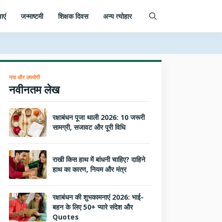
ाएं
जन्माष्टमी
शिक्षक दिवस
अन्य त्योहार
नया और उपयोगी
नवीनतम लेख
रक्षाबंधन पूजा थाली 2026: 10 जरूरी
सामग्री, सजावट और पूरी विधि
राखी किस हाथ में बांधनी चाहिए? दाहिने
हाथ का कारण, नियम और मंत्र
रक्षाबंधन की शुभकामनाएं 2026: भाई-
बहन के लिए 50+ प्यारे संदेश और
Quotes